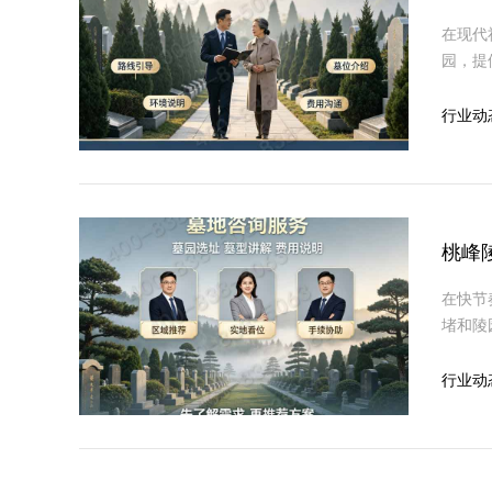
在现代
园，提
质控制
行业动
桃峰
在快节
堵和陵
务，并
行业动