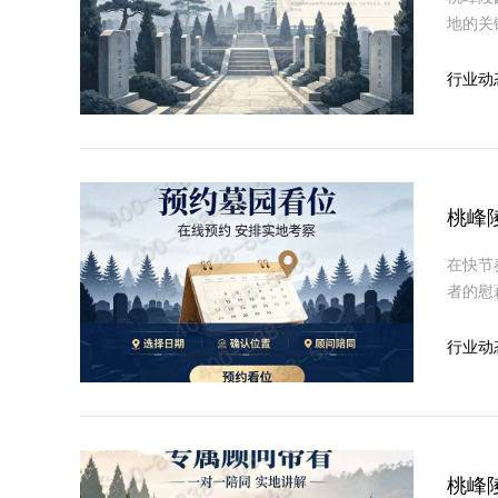
地的关
境干净
行业动
桃峰
在快节
者的慰
选择。
行业动
桃峰