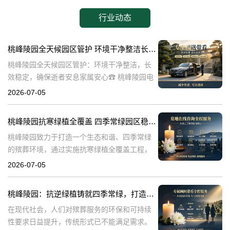
行业动态
桃峰陵园全天候园区管护 环境干净整洁长效稳定，确保逝者安息家属安心
桃峰陵园全天候园区管护：环境干净整洁，长
效稳定，确保逝者安息家属安心☎ 桃峰陵园电
话:400-838-5063在生命的终点，我们最希望的
2026-07-05
是逝者能够得到安息，而家属则能够得到心灵
的慰藉。桃峰陵园作为一
桃峰陵园抗寒绿植全覆盖 四季常绿园区稳定美观：打造生态和谐殡葬环境
桃峰陵园致力于打造一个生态和谐、四季常绿
的殡葬环境，通过实施抗寒绿植全覆盖工程，
不仅提升了园区的美观度，也确保了园区的稳
2026-07-05
定性。本文将探讨桃峰陵园在实现这一目标过
程中可能遇到的问题，并围绕这些问题构建内
桃峰陵园：抗逆绿植铸就四季常绿，打造生态绿色殡葬典范
在现代社会，人们对殡葬服务的环保和可持续
性要求日益提升，传统形式已不能满足需求。