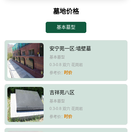
墓地价格
基本墓型
安宁苑一区:墙壁墓
基本墓型
0.3-0.8 双穴 花岗岩
时价
参考价：
吉祥苑八区
基本墓型
0.3-0.8 双穴 花岗岩
时价
参考价：