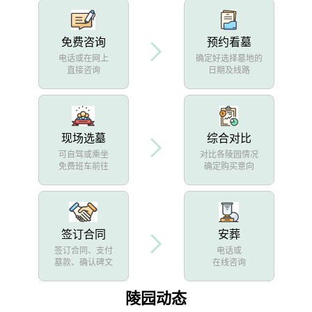
免费咨询
预约看墓
电话或在网上
确定好选择墓地的
直接咨询
日期及线路
现场选墓
综合对比
可自驾或乘坐
对比各陵园情况
免费班车前往
确定购买意向
签订合同
安葬
签订合同、支付
电话或
墓款、确认碑文
在线咨询
陵园动态