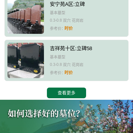
安宁苑A区:立碑
基本墓型
0.3-0.8 双穴 花岗岩
时价
参考价：
吉祥苑十区:立碑58
基本墓型
0.3-0.8 双穴 花岗岩
时价
参考价：
查看更多