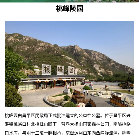
桃峰陵园
桃峰园由昌平区民政局正式批准建立的公益性公墓。位于昌平区兴
寿镇桃峪口村北桃峰山脚下，背靠大杨山国家森林公园，南眺桃峪
口水库，与明十三陵一脉相承，京密运河由东向西静静流淌。桃峰