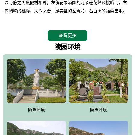
园与静之湖度假村相邻，左傍花果满园的九朵莲花峰及桃峪河，右
倚峭屹的桃峰，天作之合，是典型的左青龙、右白虎的福荫宝地。
。
桃峰园在2008年4月26日特邀请德高望重的北京潭柘寺主持长道大
查看更多
师亲临园区指导，他认为“这里紧挨明十三陵，三面环山，坐北朝
南，地形极佳，地理位置得天独厚。”并感叹的说出了桃峰陵园是“人
陵园环境
生后花园，子孙福荫地”。
。
相传观音菩萨曾在九朵莲花峰上打坐品桃，并将桃核植于此谷，至
今这里的桃柿满园，故桃峰因此而得名。
。
桃峰园靠近京城，远离尘嚣，保持着相对原始的生态环境，飞鸟、
野兔、松鼠、山鸡随处可见，是人与自然和谐共处的佳境，是安息
陵园环境
陵园环境
逝者、感悟生命的圣地。
。
江河大地存忠骨，哀歌悲泪悼英灵。墓区依山就势，排列井然。福