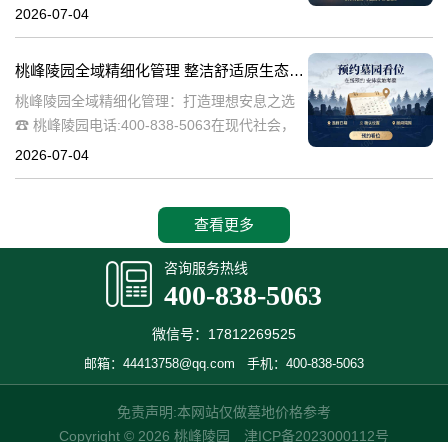
桃峰陵园作为绿色殡葬的先行者，致力于构建
2026-07-04
生态、宁静的园区环境，其中抗逆绿植的精心
选择成为园区建设的关键一环。这些绿植不仅
桃峰陵园全域精细化管理 整洁舒适原生态园区：打造理想安息之选
桃峰陵园全域精细化管理：打造理想安息之选
☎ 桃峰陵园电话:400-838-5063在现代社会，
人们对死亡和安息地的看法正在发生变化。越
2026-07-04
来越多的人开始追求一个整洁舒适、环境优美
的安息之地，希望逝者能够
查看更多
咨询服务热线
400-838-5063
微信号：17812269525
邮箱：44413758@qq.com
手机：400-838-5063
免责声明:本网站仅做墓地价格参考
Copyright © 2026 桃峰陵园
津ICP备2023000112号