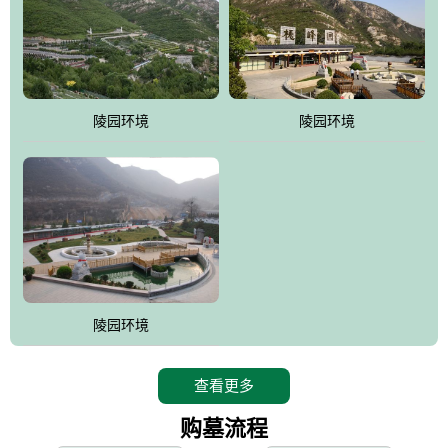
寿苑尽展大家风范，名人在这里志铭，艺术在这里升华，军魂苑铭
刻着军人不朽的丰功伟绩，记载着将士辉煌的戎马生涯，尽显人生
个性;吉祥苑一派福禄祥和，长眠者在这里演绎着生命的永恒和再现;
如意苑尽现了逝者的宿愿和亲人们绵绵哀情及无尽孝意...
。
陵园环境
陵园环境
桃峰园热衷于慈善公益事业，是昌平区慈善协会团体会员单位，将
为抗日和解放战争期间流血牺牲的烈士新建一座革命烈士陵园，无
偿建墓立碑。建成后的烈士陵园将成为昌平区党员及各所学校的爱
国主义教育基地。
陵园环境
查看更多
购墓流程