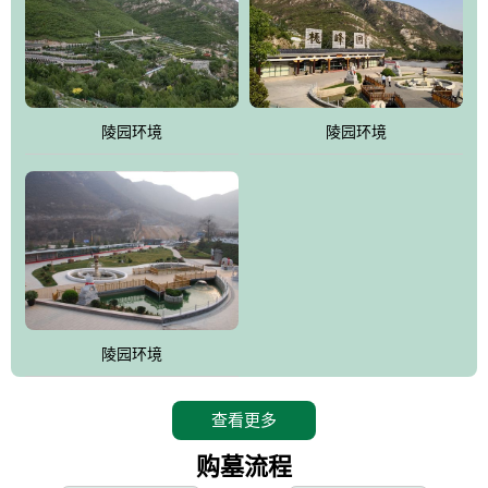
寿苑尽展大家风范，名人在这里志铭，艺术在这里升华，军魂苑铭
刻着军人不朽的丰功伟绩，记载着将士辉煌的戎马生涯，尽显人生
个性;吉祥苑一派福禄祥和，长眠者在这里演绎着生命的永恒和再现;
如意苑尽现了逝者的宿愿和亲人们绵绵哀情及无尽孝意...
。
陵园环境
陵园环境
桃峰园热衷于慈善公益事业，是昌平区慈善协会团体会员单位，将
为抗日和解放战争期间流血牺牲的烈士新建一座革命烈士陵园，无
偿建墓立碑。建成后的烈士陵园将成为昌平区党员及各所学校的爱
国主义教育基地。
陵园环境
查看更多
购墓流程