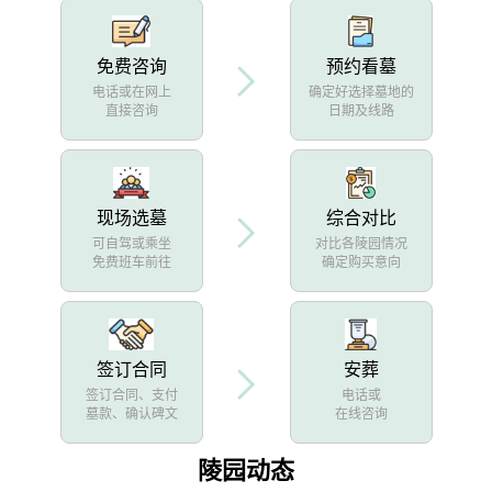
免费咨询
预约看墓
电话或在网上
确定好选择墓地的
直接咨询
日期及线路
现场选墓
综合对比
可自驾或乘坐
对比各陵园情况
免费班车前往
确定购买意向
签订合同
安葬
签订合同、支付
电话或
墓款、确认碑文
在线咨询
陵园动态