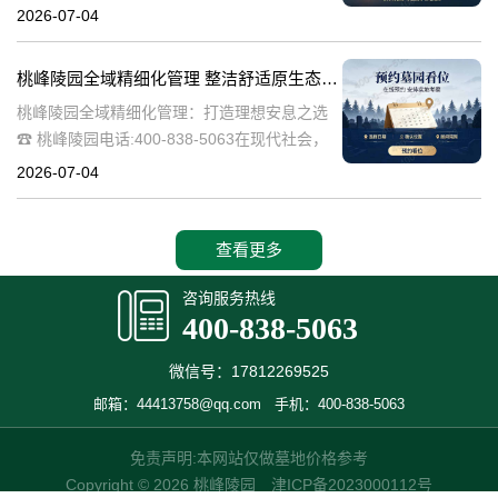
桃峰陵园作为绿色殡葬的先行者，致力于构建
2026-07-04
生态、宁静的园区环境，其中抗逆绿植的精心
选择成为园区建设的关键一环。这些绿植不仅
桃峰陵园全域精细化管理 整洁舒适原生态园区：打造理想安息之选
桃峰陵园全域精细化管理：打造理想安息之选
☎ 桃峰陵园电话:400-838-5063在现代社会，
人们对死亡和安息地的看法正在发生变化。越
2026-07-04
来越多的人开始追求一个整洁舒适、环境优美
的安息之地，希望逝者能够
查看更多
咨询服务热线
400-838-5063
微信号：17812269525
邮箱：44413758@qq.com
手机：400-838-5063
免责声明:本网站仅做墓地价格参考
Copyright © 2026 桃峰陵园
津ICP备2023000112号