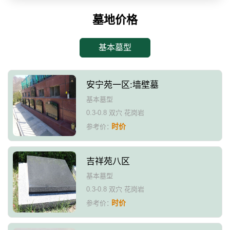
墓地价格
基本墓型
安宁苑一区:墙壁墓
基本墓型
0.3-0.8 双穴 花岗岩
时价
参考价：
吉祥苑八区
基本墓型
0.3-0.8 双穴 花岗岩
时价
参考价：