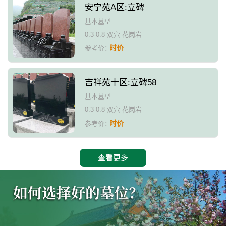
安宁苑A区:立碑
基本墓型
0.3-0.8 双穴 花岗岩
时价
参考价：
吉祥苑十区:立碑58
基本墓型
0.3-0.8 双穴 花岗岩
时价
参考价：
查看更多