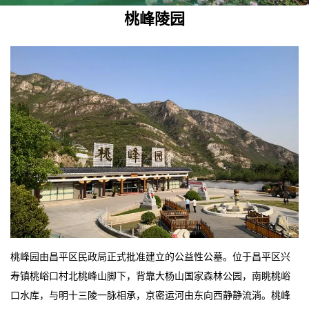
桃峰陵园
桃峰园由昌平区民政局正式批准建立的公益性公墓。位于昌平区兴
寿镇桃峪口村北桃峰山脚下，背靠大杨山国家森林公园，南眺桃峪
口水库，与明十三陵一脉相承，京密运河由东向西静静流淌。桃峰