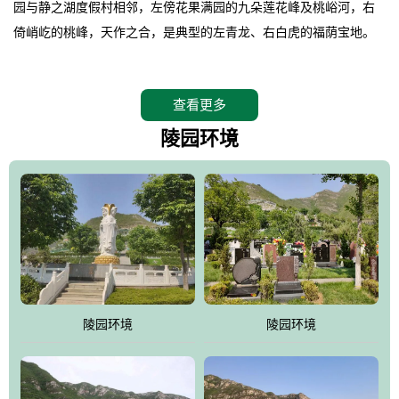
园与静之湖度假村相邻，左傍花果满园的九朵莲花峰及桃峪河，右
倚峭屹的桃峰，天作之合，是典型的左青龙、右白虎的福荫宝地。
。
桃峰园在2008年4月26日特邀请德高望重的北京潭柘寺主持长道大
查看更多
师亲临园区指导，他认为“这里紧挨明十三陵，三面环山，坐北朝
南，地形极佳，地理位置得天独厚。”并感叹的说出了桃峰陵园是“人
陵园环境
生后花园，子孙福荫地”。
。
相传观音菩萨曾在九朵莲花峰上打坐品桃，并将桃核植于此谷，至
今这里的桃柿满园，故桃峰因此而得名。
。
桃峰园靠近京城，远离尘嚣，保持着相对原始的生态环境，飞鸟、
野兔、松鼠、山鸡随处可见，是人与自然和谐共处的佳境，是安息
陵园环境
陵园环境
逝者、感悟生命的圣地。
。
江河大地存忠骨，哀歌悲泪悼英灵。墓区依山就势，排列井然。福