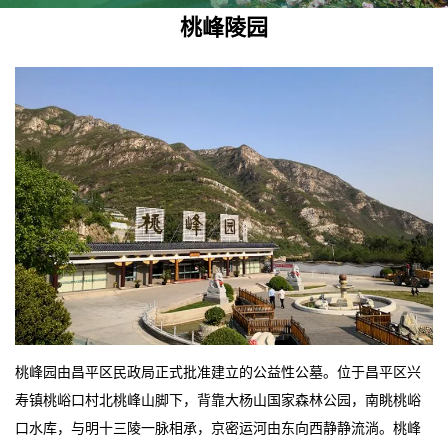
桃峰陵园
桃峰园由昌平区民政局正式批准建立的公益性公墓。位于昌平区兴
寿镇桃峪口村北桃峰山脚下，背靠大杨山国家森林公园，南眺桃峪
口水库，与明十三陵一脉相承，京密运河由东向西静静流淌。桃峰