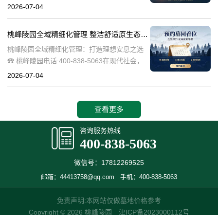
桃峰陵园作为绿色殡葬的先行者，致力于构建
2026-07-04
生态、宁静的园区环境，其中抗逆绿植的精心
选择成为园区建设的关键一环。这些绿植不仅
桃峰陵园全域精细化管理 整洁舒适原生态园区：打造理想安息之选
桃峰陵园全域精细化管理：打造理想安息之选
☎ 桃峰陵园电话:400-838-5063在现代社会，
人们对死亡和安息地的看法正在发生变化。越
2026-07-04
来越多的人开始追求一个整洁舒适、环境优美
的安息之地，希望逝者能够
查看更多
咨询服务热线
400-838-5063
微信号：17812269525
邮箱：44413758@qq.com
手机：400-838-5063
免责声明:本网站仅做墓地价格参考
Copyright © 2026 桃峰陵园
津ICP备2023000112号