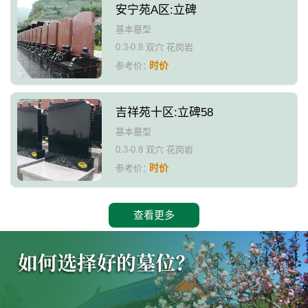
安宁苑A区:立碑
基本墓型
0.3-0.8 双穴 花岗岩
时价
参考价：
吉祥苑十区:立碑58
基本墓型
0.3-0.8 双穴 花岗岩
时价
参考价：
查看更多