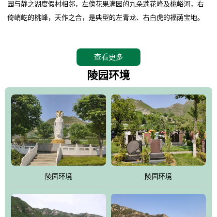
园与静之湖度假村相邻，左傍花果满园的九朵莲花峰及桃峪河，右
倚峭屹的桃峰，天作之合，是典型的左青龙、右白虎的福荫宝地。
。
桃峰园在2008年4月26日特邀请德高望重的北京潭柘寺主持长道大
查看更多
师亲临园区指导，他认为“这里紧挨明十三陵，三面环山，坐北朝
南，地形极佳，地理位置得天独厚。”并感叹的说出了桃峰陵园是“人
陵园环境
生后花园，子孙福荫地”。
。
相传观音菩萨曾在九朵莲花峰上打坐品桃，并将桃核植于此谷，至
今这里的桃柿满园，故桃峰因此而得名。
。
桃峰园靠近京城，远离尘嚣，保持着相对原始的生态环境，飞鸟、
野兔、松鼠、山鸡随处可见，是人与自然和谐共处的佳境，是安息
陵园环境
陵园环境
逝者、感悟生命的圣地。
。
江河大地存忠骨，哀歌悲泪悼英灵。墓区依山就势，排列井然。福