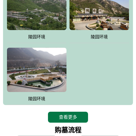
寿苑尽展大家风范，名人在这里志铭，艺术在这里升华，军魂苑铭
刻着军人不朽的丰功伟绩，记载着将士辉煌的戎马生涯，尽显人生
个性;吉祥苑一派福禄祥和，长眠者在这里演绎着生命的永恒和再现;
如意苑尽现了逝者的宿愿和亲人们绵绵哀情及无尽孝意...
。
陵园环境
陵园环境
桃峰园热衷于慈善公益事业，是昌平区慈善协会团体会员单位，将
为抗日和解放战争期间流血牺牲的烈士新建一座革命烈士陵园，无
偿建墓立碑。建成后的烈士陵园将成为昌平区党员及各所学校的爱
国主义教育基地。
陵园环境
查看更多
购墓流程