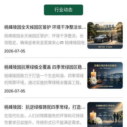
行业动态
桃峰陵园全天候园区管护 环境干净整洁长效稳定，确保逝者安息家属安心
桃峰陵园全天候园区管护：环境干净整洁，长
效稳定，确保逝者安息家属安心☎ 桃峰陵园电
话:400-838-5063在生命的终点，我们最希望的
2026-07-05
是逝者能够得到安息，而家属则能够得到心灵
的慰藉。桃峰陵园作为一
桃峰陵园抗寒绿植全覆盖 四季常绿园区稳定美观：打造生态和谐殡葬环境
桃峰陵园致力于打造一个生态和谐、四季常绿
的殡葬环境，通过实施抗寒绿植全覆盖工程，
不仅提升了园区的美观度，也确保了园区的稳
2026-07-05
定性。本文将探讨桃峰陵园在实现这一目标过
程中可能遇到的问题，并围绕这些问题构建内
桃峰陵园：抗逆绿植铸就四季常绿，打造生态绿色殡葬典范
在现代社会，人们对殡葬服务的环保和可持续
性要求日益提升，传统形式已不能满足需求。