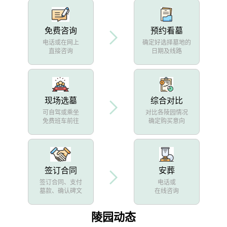
免费咨询
预约看墓
电话或在网上
确定好选择墓地的
直接咨询
日期及线路
现场选墓
综合对比
可自驾或乘坐
对比各陵园情况
免费班车前往
确定购买意向
签订合同
安葬
签订合同、支付
电话或
墓款、确认碑文
在线咨询
陵园动态