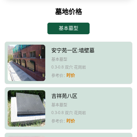
墓地价格
基本墓型
安宁苑一区:墙壁墓
基本墓型
0.3-0.8 双穴 花岗岩
时价
参考价：
吉祥苑八区
基本墓型
0.3-0.8 双穴 花岗岩
时价
参考价：