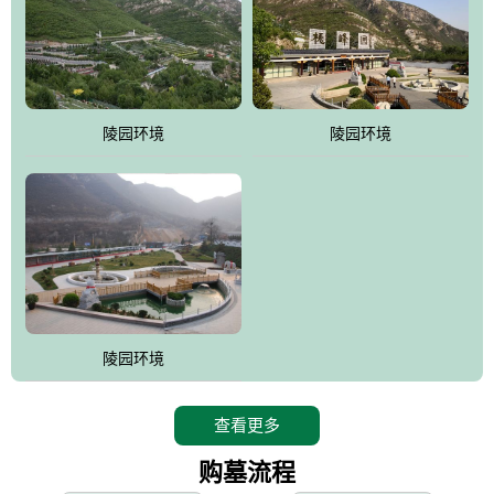
寿苑尽展大家风范，名人在这里志铭，艺术在这里升华，军魂苑铭
刻着军人不朽的丰功伟绩，记载着将士辉煌的戎马生涯，尽显人生
个性;吉祥苑一派福禄祥和，长眠者在这里演绎着生命的永恒和再现;
如意苑尽现了逝者的宿愿和亲人们绵绵哀情及无尽孝意...
。
陵园环境
陵园环境
桃峰园热衷于慈善公益事业，是昌平区慈善协会团体会员单位，将
为抗日和解放战争期间流血牺牲的烈士新建一座革命烈士陵园，无
偿建墓立碑。建成后的烈士陵园将成为昌平区党员及各所学校的爱
国主义教育基地。
陵园环境
查看更多
购墓流程