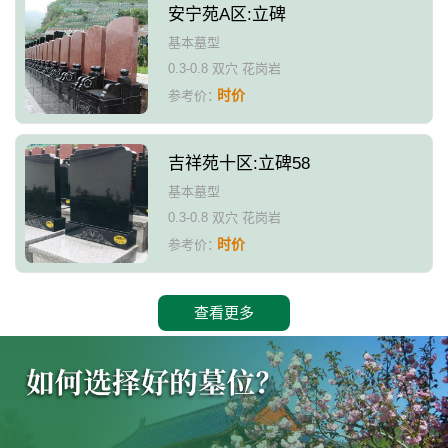
安宁苑A区:立碑
基本墓型
0.3-0.8 双穴 花岗岩
时价
参考价：
吉祥苑十区:立碑58
基本墓型
0.3-0.8 双穴 花岗岩
时价
参考价：
查看更多