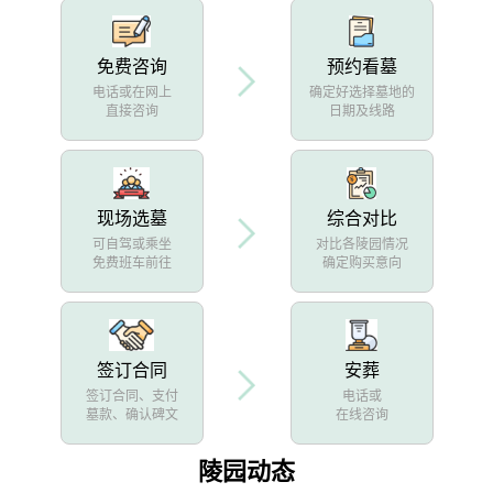
免费咨询
预约看墓
电话或在网上
确定好选择墓地的
直接咨询
日期及线路
现场选墓
综合对比
可自驾或乘坐
对比各陵园情况
免费班车前往
确定购买意向
签订合同
安葬
签订合同、支付
电话或
墓款、确认碑文
在线咨询
陵园动态