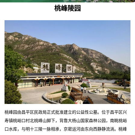
桃峰陵园
桃峰园由昌平区民政局正式批准建立的公益性公墓。位于昌平区兴
寿镇桃峪口村北桃峰山脚下，背靠大杨山国家森林公园，南眺桃峪
口水库，与明十三陵一脉相承，京密运河由东向西静静流淌。桃峰