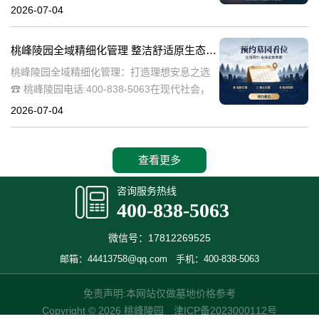
桃峰陵园作为绿色殡葬的先行者，致力于构建
2026-07-04
生态、宁静的园区环境，其中抗逆绿植的精心
选择成为园区建设的关键一环。这些绿植不仅
桃峰陵园全域精细化管理 整洁舒适原生态园区：打造理想安息之选
桃峰陵园全域精细化管理：打造理想安息之选
☎ 桃峰陵园电话:400-838-5063在现代社会，
人们对死亡和安息地的看法正在发生变化。越
2026-07-04
来越多的人开始追求一个整洁舒适、环境优美
的安息之地，希望逝者能够
查看更多
咨询服务热线
400-838-5063
微信号：17812269525
邮箱：44413758@qq.com
手机：400-838-5063
免责声明:本网站仅做墓地价格参考
Copyright © 2026 桃峰陵园
津ICP备2023000112号