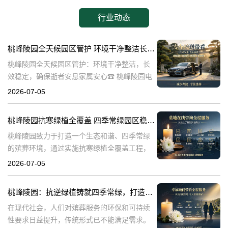
行业动态
桃峰陵园全天候园区管护 环境干净整洁长效稳定，确保逝者安息家属安心
桃峰陵园全天候园区管护：环境干净整洁，长
效稳定，确保逝者安息家属安心☎ 桃峰陵园电
话:400-838-5063在生命的终点，我们最希望的
2026-07-05
是逝者能够得到安息，而家属则能够得到心灵
的慰藉。桃峰陵园作为一
桃峰陵园抗寒绿植全覆盖 四季常绿园区稳定美观：打造生态和谐殡葬环境
桃峰陵园致力于打造一个生态和谐、四季常绿
的殡葬环境，通过实施抗寒绿植全覆盖工程，
不仅提升了园区的美观度，也确保了园区的稳
2026-07-05
定性。本文将探讨桃峰陵园在实现这一目标过
程中可能遇到的问题，并围绕这些问题构建内
桃峰陵园：抗逆绿植铸就四季常绿，打造生态绿色殡葬典范
在现代社会，人们对殡葬服务的环保和可持续
性要求日益提升，传统形式已不能满足需求。