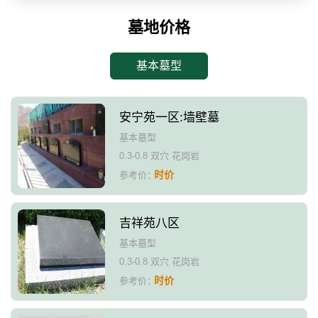
墓地价格
基本墓型
安宁苑一区:墙壁墓
基本墓型
0.3-0.8 双穴 花岗岩
时价
参考价：
吉祥苑八区
基本墓型
0.3-0.8 双穴 花岗岩
时价
参考价：