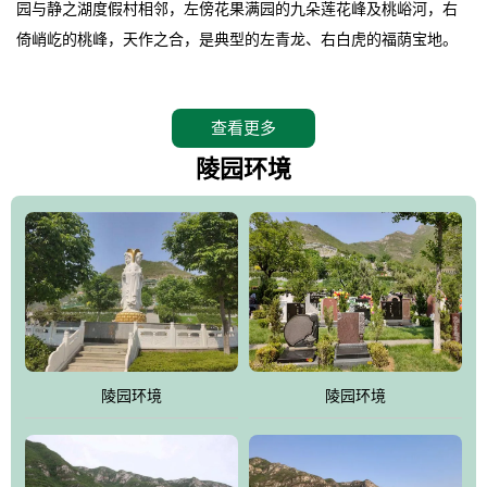
园与静之湖度假村相邻，左傍花果满园的九朵莲花峰及桃峪河，右
倚峭屹的桃峰，天作之合，是典型的左青龙、右白虎的福荫宝地。
。
桃峰园在2008年4月26日特邀请德高望重的北京潭柘寺主持长道大
查看更多
师亲临园区指导，他认为“这里紧挨明十三陵，三面环山，坐北朝
南，地形极佳，地理位置得天独厚。”并感叹的说出了桃峰陵园是“人
陵园环境
生后花园，子孙福荫地”。
。
相传观音菩萨曾在九朵莲花峰上打坐品桃，并将桃核植于此谷，至
今这里的桃柿满园，故桃峰因此而得名。
。
桃峰园靠近京城，远离尘嚣，保持着相对原始的生态环境，飞鸟、
野兔、松鼠、山鸡随处可见，是人与自然和谐共处的佳境，是安息
陵园环境
陵园环境
逝者、感悟生命的圣地。
。
江河大地存忠骨，哀歌悲泪悼英灵。墓区依山就势，排列井然。福