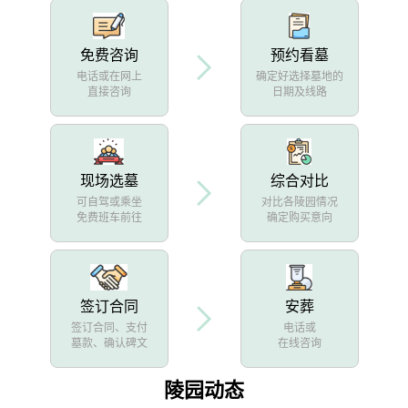
免费咨询
预约看墓
电话或在网上
确定好选择墓地的
直接咨询
日期及线路
现场选墓
综合对比
可自驾或乘坐
对比各陵园情况
免费班车前往
确定购买意向
签订合同
安葬
签订合同、支付
电话或
墓款、确认碑文
在线咨询
陵园动态