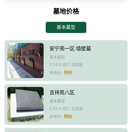
墓地价格
基本墓型
安宁苑一区:墙壁墓
基本墓型
0.3-0.8 双穴 花岗岩
时价
参考价：
吉祥苑八区
基本墓型
0.3-0.8 双穴 花岗岩
时价
参考价：