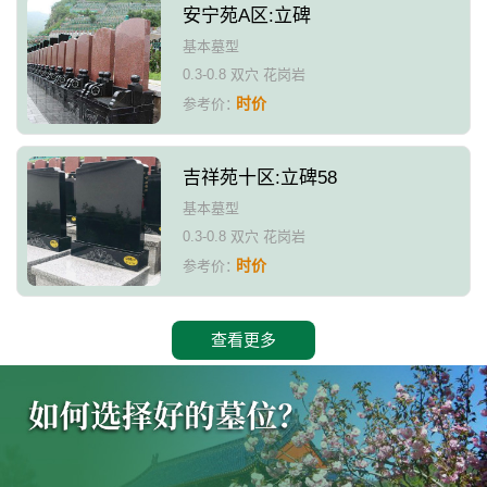
安宁苑A区:立碑
基本墓型
0.3-0.8 双穴 花岗岩
时价
参考价：
吉祥苑十区:立碑58
基本墓型
0.3-0.8 双穴 花岗岩
时价
参考价：
查看更多