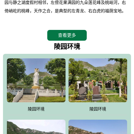
园与静之湖度假村相邻，左傍花果满园的九朵莲花峰及桃峪河，右
倚峭屹的桃峰，天作之合，是典型的左青龙、右白虎的福荫宝地。
。
桃峰园在2008年4月26日特邀请德高望重的北京潭柘寺主持长道大
查看更多
师亲临园区指导，他认为“这里紧挨明十三陵，三面环山，坐北朝
南，地形极佳，地理位置得天独厚。”并感叹的说出了桃峰陵园是“人
陵园环境
生后花园，子孙福荫地”。
。
相传观音菩萨曾在九朵莲花峰上打坐品桃，并将桃核植于此谷，至
今这里的桃柿满园，故桃峰因此而得名。
。
桃峰园靠近京城，远离尘嚣，保持着相对原始的生态环境，飞鸟、
野兔、松鼠、山鸡随处可见，是人与自然和谐共处的佳境，是安息
陵园环境
陵园环境
逝者、感悟生命的圣地。
。
江河大地存忠骨，哀歌悲泪悼英灵。墓区依山就势，排列井然。福