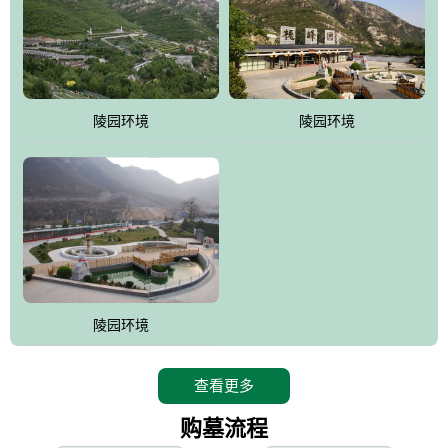
寿苑尽展大家风范，名人在这里志铭，艺术在这里升华，军魂苑铭
刻着军人不朽的丰功伟绩，记载着将士辉煌的戎马生涯，尽显人生
个性;吉祥苑一派福禄祥和，长眠者在这里演绎着生命的永恒和再现;
如意苑尽现了逝者的宿愿和亲人们绵绵哀情及无尽孝意...
。
陵园环境
陵园环境
桃峰园热衷于慈善公益事业，是昌平区慈善协会团体会员单位，将
为抗日和解放战争期间流血牺牲的烈士新建一座革命烈士陵园，无
偿建墓立碑。建成后的烈士陵园将成为昌平区党员及各所学校的爱
国主义教育基地。
陵园环境
查看更多
购墓流程