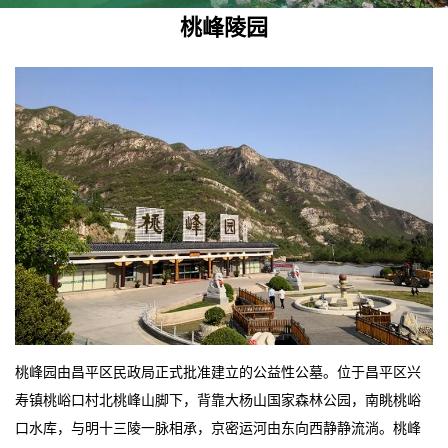
桃峰陵园
桃峰园由昌平区民政局正式批准建立的公益性公墓。位于昌平区兴
寿镇桃峪口村北桃峰山脚下，背靠大杨山国家森林公园，南眺桃峪
口水库，与明十三陵一脉相承，京密运河由东向西静静流淌。桃峰