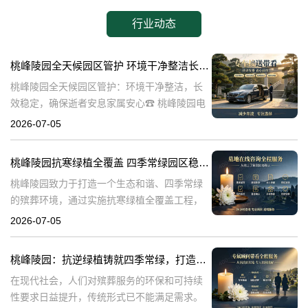
行业动态
桃峰陵园全天候园区管护 环境干净整洁长效稳定，确保逝者安息家属安心
桃峰陵园全天候园区管护：环境干净整洁，长
效稳定，确保逝者安息家属安心☎ 桃峰陵园电
话:400-838-5063在生命的终点，我们最希望的
2026-07-05
是逝者能够得到安息，而家属则能够得到心灵
的慰藉。桃峰陵园作为一
桃峰陵园抗寒绿植全覆盖 四季常绿园区稳定美观：打造生态和谐殡葬环境
桃峰陵园致力于打造一个生态和谐、四季常绿
的殡葬环境，通过实施抗寒绿植全覆盖工程，
不仅提升了园区的美观度，也确保了园区的稳
2026-07-05
定性。本文将探讨桃峰陵园在实现这一目标过
程中可能遇到的问题，并围绕这些问题构建内
桃峰陵园：抗逆绿植铸就四季常绿，打造生态绿色殡葬典范
在现代社会，人们对殡葬服务的环保和可持续
性要求日益提升，传统形式已不能满足需求。