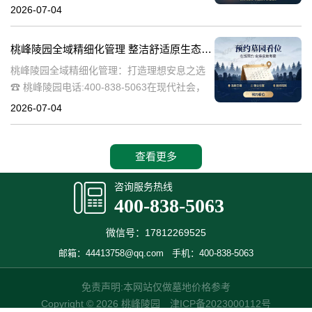
桃峰陵园作为绿色殡葬的先行者，致力于构建
2026-07-04
生态、宁静的园区环境，其中抗逆绿植的精心
选择成为园区建设的关键一环。这些绿植不仅
桃峰陵园全域精细化管理 整洁舒适原生态园区：打造理想安息之选
桃峰陵园全域精细化管理：打造理想安息之选
☎ 桃峰陵园电话:400-838-5063在现代社会，
人们对死亡和安息地的看法正在发生变化。越
2026-07-04
来越多的人开始追求一个整洁舒适、环境优美
的安息之地，希望逝者能够
查看更多
咨询服务热线
400-838-5063
微信号：17812269525
邮箱：44413758@qq.com
手机：400-838-5063
免责声明:本网站仅做墓地价格参考
Copyright © 2026 桃峰陵园
津ICP备2023000112号