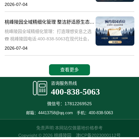
桃峰陵园作为绿色殡葬的先行者，致力于构建
2026-07-04
生态、宁静的园区环境，其中抗逆绿植的精心
选择成为园区建设的关键一环。这些绿植不仅
桃峰陵园全域精细化管理 整洁舒适原生态园区：打造理想安息之选
桃峰陵园全域精细化管理：打造理想安息之选
☎ 桃峰陵园电话:400-838-5063在现代社会，
人们对死亡和安息地的看法正在发生变化。越
2026-07-04
来越多的人开始追求一个整洁舒适、环境优美
的安息之地，希望逝者能够
查看更多
咨询服务热线
400-838-5063
微信号：17812269525
邮箱：44413758@qq.com
手机：400-838-5063
免责声明:本网站仅做墓地价格参考
Copyright © 2026 桃峰陵园
津ICP备2023000112号