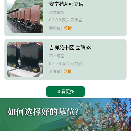
安宁苑A区:立碑
基本墓型
0.3-0.8 双穴 花岗岩
时价
参考价：
吉祥苑十区:立碑58
基本墓型
0.3-0.8 双穴 花岗岩
时价
参考价：
查看更多