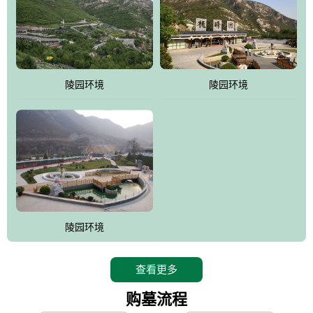
寿苑尽展大家风范，名人在这里志铭，艺术在这里升华，军魂苑铭
刻着军人不朽的丰功伟绩，记载着将士辉煌的戎马生涯，尽显人生
个性;吉祥苑一派福禄祥和，长眠者在这里演绎着生命的永恒和再现;
如意苑尽现了逝者的宿愿和亲人们绵绵哀情及无尽孝意...
。
陵园环境
陵园环境
桃峰园热衷于慈善公益事业，是昌平区慈善协会团体会员单位，将
为抗日和解放战争期间流血牺牲的烈士新建一座革命烈士陵园，无
偿建墓立碑。建成后的烈士陵园将成为昌平区党员及各所学校的爱
国主义教育基地。
陵园环境
查看更多
购墓流程