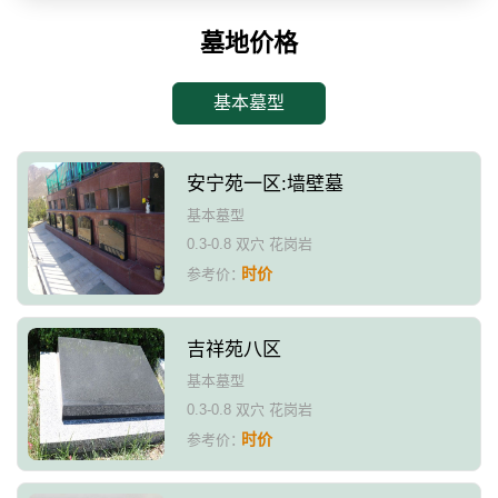
墓地价格
基本墓型
安宁苑一区:墙壁墓
基本墓型
0.3-0.8 双穴 花岗岩
时价
参考价：
吉祥苑八区
基本墓型
0.3-0.8 双穴 花岗岩
时价
参考价：