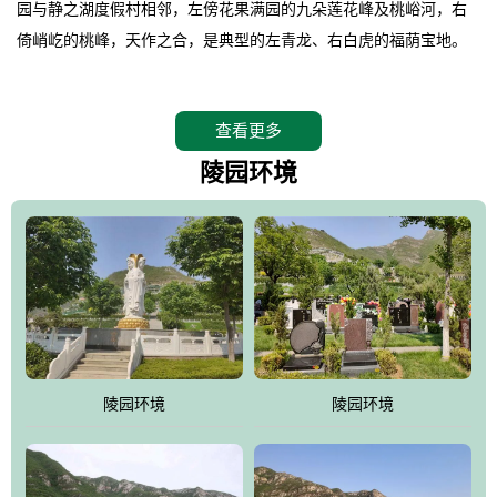
园与静之湖度假村相邻，左傍花果满园的九朵莲花峰及桃峪河，右
倚峭屹的桃峰，天作之合，是典型的左青龙、右白虎的福荫宝地。
。
桃峰园在2008年4月26日特邀请德高望重的北京潭柘寺主持长道大
查看更多
师亲临园区指导，他认为“这里紧挨明十三陵，三面环山，坐北朝
南，地形极佳，地理位置得天独厚。”并感叹的说出了桃峰陵园是“人
陵园环境
生后花园，子孙福荫地”。
。
相传观音菩萨曾在九朵莲花峰上打坐品桃，并将桃核植于此谷，至
今这里的桃柿满园，故桃峰因此而得名。
。
桃峰园靠近京城，远离尘嚣，保持着相对原始的生态环境，飞鸟、
野兔、松鼠、山鸡随处可见，是人与自然和谐共处的佳境，是安息
陵园环境
陵园环境
逝者、感悟生命的圣地。
。
江河大地存忠骨，哀歌悲泪悼英灵。墓区依山就势，排列井然。福