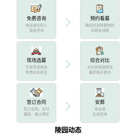
免费咨询
预约看墓
电话或在网上
确定好选择墓地的
直接咨询
日期及线路
现场选墓
综合对比
可自驾或乘坐
对比各陵园情况
免费班车前往
确定购买意向
签订合同
安葬
签订合同、支付
电话或
墓款、确认碑文
在线咨询
陵园动态