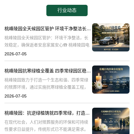
行业动态
桃峰陵园全天候园区管护 环境干净整洁长效稳定，确保逝者安息家属安心
桃峰陵园全天候园区管护：环境干净整洁，长
效稳定，确保逝者安息家属安心☎ 桃峰陵园电
话:400-838-5063在生命的终点，我们最希望的
2026-07-05
是逝者能够得到安息，而家属则能够得到心灵
的慰藉。桃峰陵园作为一
桃峰陵园抗寒绿植全覆盖 四季常绿园区稳定美观：打造生态和谐殡葬环境
桃峰陵园致力于打造一个生态和谐、四季常绿
的殡葬环境，通过实施抗寒绿植全覆盖工程，
不仅提升了园区的美观度，也确保了园区的稳
2026-07-05
定性。本文将探讨桃峰陵园在实现这一目标过
程中可能遇到的问题，并围绕这些问题构建内
桃峰陵园：抗逆绿植铸就四季常绿，打造生态绿色殡葬典范
在现代社会，人们对殡葬服务的环保和可持续
性要求日益提升，传统形式已不能满足需求。