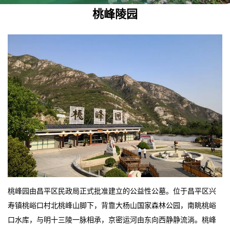
桃峰陵园
桃峰园由昌平区民政局正式批准建立的公益性公墓。位于昌平区兴
寿镇桃峪口村北桃峰山脚下，背靠大杨山国家森林公园，南眺桃峪
口水库，与明十三陵一脉相承，京密运河由东向西静静流淌。桃峰