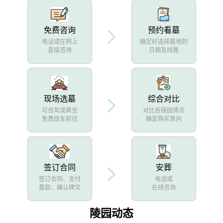
免费咨询
预约看墓
电话或在网上
确定好选择墓地的
直接咨询
日期及线路
现场选墓
综合对比
可自驾或乘坐
对比各陵园情况
免费班车前往
确定购买意向
签订合同
安葬
签订合同、支付
电话或
墓款、确认碑文
在线咨询
陵园动态