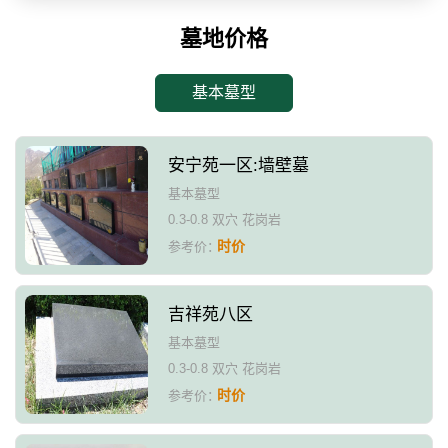
墓地价格
基本墓型
安宁苑一区:墙壁墓
基本墓型
0.3-0.8 双穴 花岗岩
时价
参考价：
吉祥苑八区
基本墓型
0.3-0.8 双穴 花岗岩
时价
参考价：