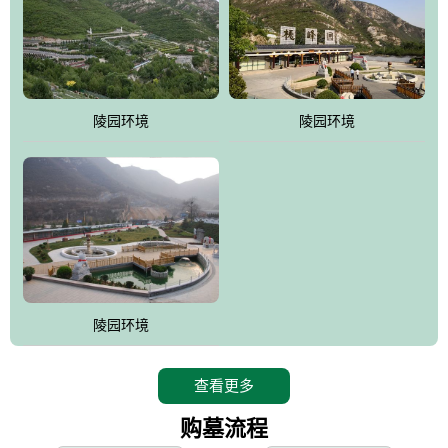
寿苑尽展大家风范，名人在这里志铭，艺术在这里升华，军魂苑铭
刻着军人不朽的丰功伟绩，记载着将士辉煌的戎马生涯，尽显人生
个性;吉祥苑一派福禄祥和，长眠者在这里演绎着生命的永恒和再现;
如意苑尽现了逝者的宿愿和亲人们绵绵哀情及无尽孝意...
。
陵园环境
陵园环境
桃峰园热衷于慈善公益事业，是昌平区慈善协会团体会员单位，将
为抗日和解放战争期间流血牺牲的烈士新建一座革命烈士陵园，无
偿建墓立碑。建成后的烈士陵园将成为昌平区党员及各所学校的爱
国主义教育基地。
陵园环境
查看更多
购墓流程