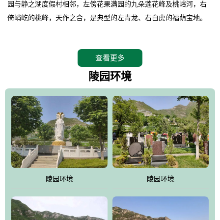
园与静之湖度假村相邻，左傍花果满园的九朵莲花峰及桃峪河，右
倚峭屹的桃峰，天作之合，是典型的左青龙、右白虎的福荫宝地。
。
桃峰园在2008年4月26日特邀请德高望重的北京潭柘寺主持长道大
查看更多
师亲临园区指导，他认为“这里紧挨明十三陵，三面环山，坐北朝
南，地形极佳，地理位置得天独厚。”并感叹的说出了桃峰陵园是“人
陵园环境
生后花园，子孙福荫地”。
。
相传观音菩萨曾在九朵莲花峰上打坐品桃，并将桃核植于此谷，至
今这里的桃柿满园，故桃峰因此而得名。
。
桃峰园靠近京城，远离尘嚣，保持着相对原始的生态环境，飞鸟、
野兔、松鼠、山鸡随处可见，是人与自然和谐共处的佳境，是安息
陵园环境
陵园环境
逝者、感悟生命的圣地。
。
江河大地存忠骨，哀歌悲泪悼英灵。墓区依山就势，排列井然。福