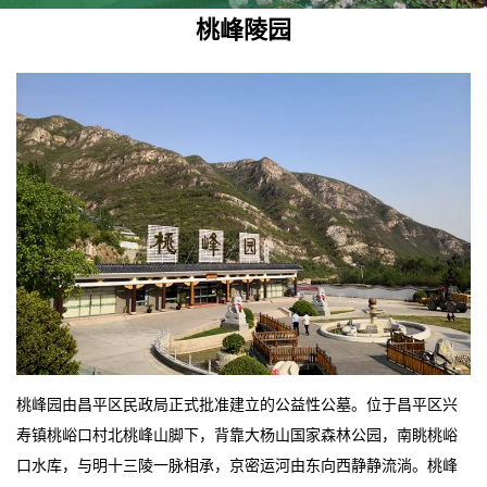
桃峰陵园
桃峰园由昌平区民政局正式批准建立的公益性公墓。位于昌平区兴
寿镇桃峪口村北桃峰山脚下，背靠大杨山国家森林公园，南眺桃峪
口水库，与明十三陵一脉相承，京密运河由东向西静静流淌。桃峰