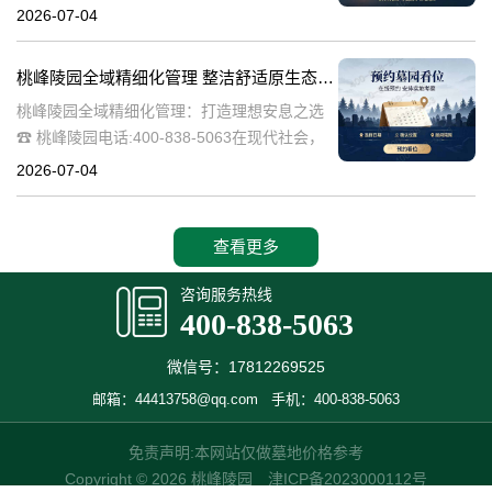
桃峰陵园作为绿色殡葬的先行者，致力于构建
2026-07-04
生态、宁静的园区环境，其中抗逆绿植的精心
选择成为园区建设的关键一环。这些绿植不仅
桃峰陵园全域精细化管理 整洁舒适原生态园区：打造理想安息之选
桃峰陵园全域精细化管理：打造理想安息之选
☎ 桃峰陵园电话:400-838-5063在现代社会，
人们对死亡和安息地的看法正在发生变化。越
2026-07-04
来越多的人开始追求一个整洁舒适、环境优美
的安息之地，希望逝者能够
查看更多
咨询服务热线
400-838-5063
微信号：17812269525
邮箱：44413758@qq.com
手机：400-838-5063
免责声明:本网站仅做墓地价格参考
Copyright © 2026 桃峰陵园
津ICP备2023000112号