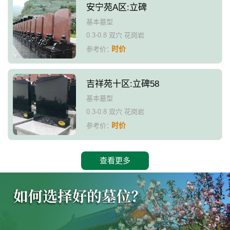
安宁苑A区:立碑
基本墓型
0.3-0.8 双穴 花岗岩
时价
参考价：
吉祥苑十区:立碑58
基本墓型
0.3-0.8 双穴 花岗岩
时价
参考价：
查看更多