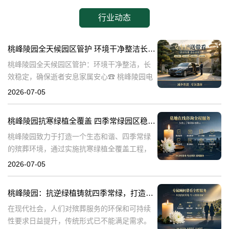
行业动态
桃峰陵园全天候园区管护 环境干净整洁长效稳定，确保逝者安息家属安心
桃峰陵园全天候园区管护：环境干净整洁，长
效稳定，确保逝者安息家属安心☎ 桃峰陵园电
话:400-838-5063在生命的终点，我们最希望的
2026-07-05
是逝者能够得到安息，而家属则能够得到心灵
的慰藉。桃峰陵园作为一
桃峰陵园抗寒绿植全覆盖 四季常绿园区稳定美观：打造生态和谐殡葬环境
桃峰陵园致力于打造一个生态和谐、四季常绿
的殡葬环境，通过实施抗寒绿植全覆盖工程，
不仅提升了园区的美观度，也确保了园区的稳
2026-07-05
定性。本文将探讨桃峰陵园在实现这一目标过
程中可能遇到的问题，并围绕这些问题构建内
桃峰陵园：抗逆绿植铸就四季常绿，打造生态绿色殡葬典范
在现代社会，人们对殡葬服务的环保和可持续
性要求日益提升，传统形式已不能满足需求。