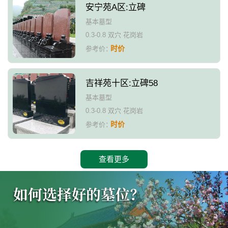
安宁苑A区:立碑
基本墓型
0.3-0.8 双穴 花岗岩
时价
参考价：
吉祥苑十区:立碑58
基本墓型
0.3-0.8 双穴 花岗岩
时价
参考价：
查看更多