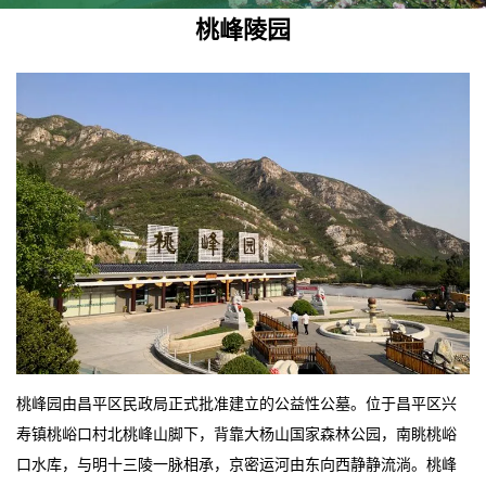
桃峰陵园
桃峰园由昌平区民政局正式批准建立的公益性公墓。位于昌平区兴
寿镇桃峪口村北桃峰山脚下，背靠大杨山国家森林公园，南眺桃峪
口水库，与明十三陵一脉相承，京密运河由东向西静静流淌。桃峰