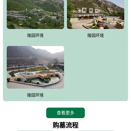
寿苑尽展大家风范，名人在这里志铭，艺术在这里升华，军魂苑铭
刻着军人不朽的丰功伟绩，记载着将士辉煌的戎马生涯，尽显人生
个性;吉祥苑一派福禄祥和，长眠者在这里演绎着生命的永恒和再现;
如意苑尽现了逝者的宿愿和亲人们绵绵哀情及无尽孝意...
。
陵园环境
陵园环境
桃峰园热衷于慈善公益事业，是昌平区慈善协会团体会员单位，将
为抗日和解放战争期间流血牺牲的烈士新建一座革命烈士陵园，无
偿建墓立碑。建成后的烈士陵园将成为昌平区党员及各所学校的爱
国主义教育基地。
陵园环境
查看更多
购墓流程