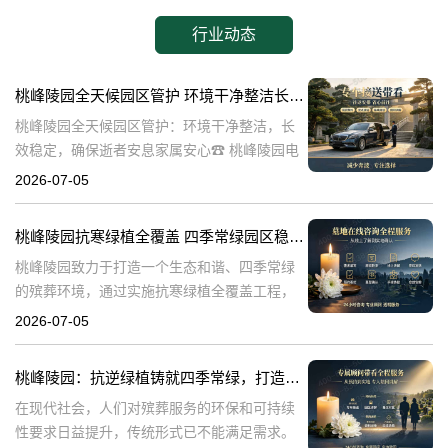
行业动态
桃峰陵园全天候园区管护 环境干净整洁长效稳定，确保逝者安息家属安心
桃峰陵园全天候园区管护：环境干净整洁，长
效稳定，确保逝者安息家属安心☎ 桃峰陵园电
话:400-838-5063在生命的终点，我们最希望的
2026-07-05
是逝者能够得到安息，而家属则能够得到心灵
的慰藉。桃峰陵园作为一
桃峰陵园抗寒绿植全覆盖 四季常绿园区稳定美观：打造生态和谐殡葬环境
桃峰陵园致力于打造一个生态和谐、四季常绿
的殡葬环境，通过实施抗寒绿植全覆盖工程，
不仅提升了园区的美观度，也确保了园区的稳
2026-07-05
定性。本文将探讨桃峰陵园在实现这一目标过
程中可能遇到的问题，并围绕这些问题构建内
桃峰陵园：抗逆绿植铸就四季常绿，打造生态绿色殡葬典范
在现代社会，人们对殡葬服务的环保和可持续
性要求日益提升，传统形式已不能满足需求。