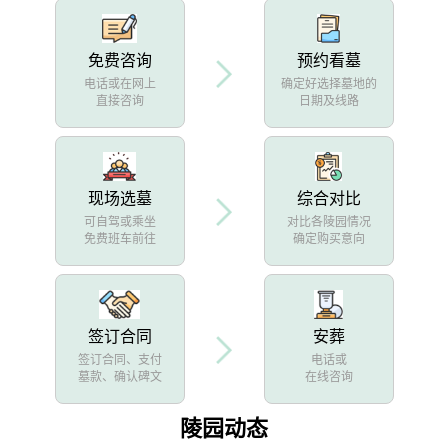
免费咨询
预约看墓
电话或在网上
确定好选择墓地的
直接咨询
日期及线路
现场选墓
综合对比
可自驾或乘坐
对比各陵园情况
免费班车前往
确定购买意向
签订合同
安葬
签订合同、支付
电话或
墓款、确认碑文
在线咨询
陵园动态