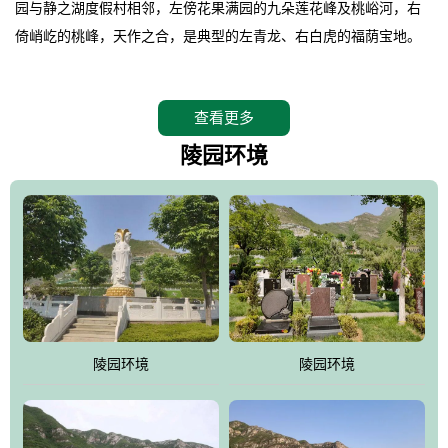
园与静之湖度假村相邻，左傍花果满园的九朵莲花峰及桃峪河，右
倚峭屹的桃峰，天作之合，是典型的左青龙、右白虎的福荫宝地。
。
桃峰园在2008年4月26日特邀请德高望重的北京潭柘寺主持长道大
查看更多
师亲临园区指导，他认为“这里紧挨明十三陵，三面环山，坐北朝
南，地形极佳，地理位置得天独厚。”并感叹的说出了桃峰陵园是“人
陵园环境
生后花园，子孙福荫地”。
。
相传观音菩萨曾在九朵莲花峰上打坐品桃，并将桃核植于此谷，至
今这里的桃柿满园，故桃峰因此而得名。
。
桃峰园靠近京城，远离尘嚣，保持着相对原始的生态环境，飞鸟、
野兔、松鼠、山鸡随处可见，是人与自然和谐共处的佳境，是安息
陵园环境
陵园环境
逝者、感悟生命的圣地。
。
江河大地存忠骨，哀歌悲泪悼英灵。墓区依山就势，排列井然。福