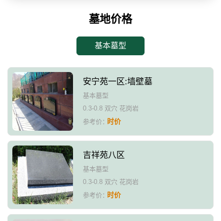
墓地价格
基本墓型
安宁苑一区:墙壁墓
基本墓型
0.3-0.8 双穴 花岗岩
时价
参考价：
吉祥苑八区
基本墓型
0.3-0.8 双穴 花岗岩
时价
参考价：