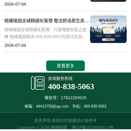
桃峰陵园作为绿色殡葬的先行者，致力于构建
2026-07-04
生态、宁静的园区环境，其中抗逆绿植的精心
选择成为园区建设的关键一环。这些绿植不仅
桃峰陵园全域精细化管理 整洁舒适原生态园区：打造理想安息之选
桃峰陵园全域精细化管理：打造理想安息之选
☎ 桃峰陵园电话:400-838-5063在现代社会，
人们对死亡和安息地的看法正在发生变化。越
2026-07-04
来越多的人开始追求一个整洁舒适、环境优美
的安息之地，希望逝者能够
查看更多
咨询服务热线
400-838-5063
微信号：17812269525
邮箱：44413758@qq.com
手机：400-838-5063
免责声明:本网站仅做墓地价格参考
Copyright © 2026 桃峰陵园
津ICP备2023000112号