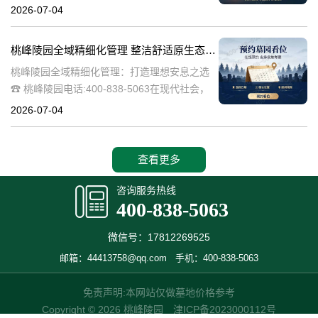
桃峰陵园作为绿色殡葬的先行者，致力于构建
2026-07-04
生态、宁静的园区环境，其中抗逆绿植的精心
选择成为园区建设的关键一环。这些绿植不仅
桃峰陵园全域精细化管理 整洁舒适原生态园区：打造理想安息之选
桃峰陵园全域精细化管理：打造理想安息之选
☎ 桃峰陵园电话:400-838-5063在现代社会，
人们对死亡和安息地的看法正在发生变化。越
2026-07-04
来越多的人开始追求一个整洁舒适、环境优美
的安息之地，希望逝者能够
查看更多
咨询服务热线
400-838-5063
微信号：17812269525
邮箱：44413758@qq.com
手机：400-838-5063
免责声明:本网站仅做墓地价格参考
Copyright © 2026 桃峰陵园
津ICP备2023000112号