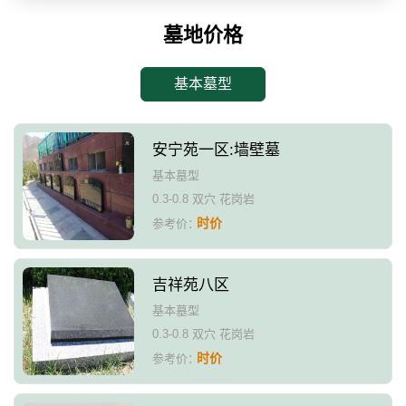
墓地价格
基本墓型
安宁苑一区:墙壁墓
基本墓型
0.3-0.8 双穴 花岗岩
时价
参考价：
吉祥苑八区
基本墓型
0.3-0.8 双穴 花岗岩
时价
参考价：