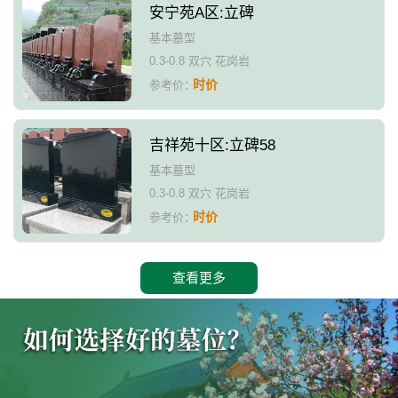
安宁苑A区:立碑
基本墓型
0.3-0.8 双穴 花岗岩
时价
参考价：
吉祥苑十区:立碑58
基本墓型
0.3-0.8 双穴 花岗岩
时价
参考价：
查看更多