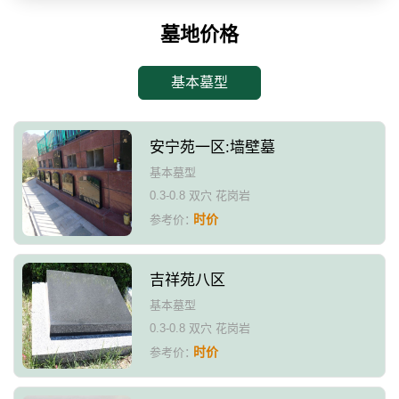
墓地价格
基本墓型
安宁苑一区:墙壁墓
基本墓型
0.3-0.8 双穴 花岗岩
时价
参考价：
吉祥苑八区
基本墓型
0.3-0.8 双穴 花岗岩
时价
参考价：