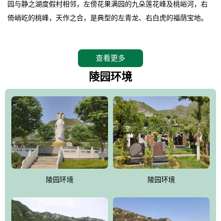
园与静之湖度假村相邻，左傍花果满园的九朵莲花峰及桃峪河，右
倚峭屹的桃峰，天作之合，是典型的左青龙、右白虎的福荫宝地。
。
桃峰园在2008年4月26日特邀请德高望重的北京潭柘寺主持长道大
查看更多
师亲临园区指导，他认为“这里紧挨明十三陵，三面环山，坐北朝
南，地形极佳，地理位置得天独厚。”并感叹的说出了桃峰陵园是“人
陵园环境
生后花园，子孙福荫地”。
。
相传观音菩萨曾在九朵莲花峰上打坐品桃，并将桃核植于此谷，至
今这里的桃柿满园，故桃峰因此而得名。
。
桃峰园靠近京城，远离尘嚣，保持着相对原始的生态环境，飞鸟、
野兔、松鼠、山鸡随处可见，是人与自然和谐共处的佳境，是安息
陵园环境
陵园环境
逝者、感悟生命的圣地。
。
江河大地存忠骨，哀歌悲泪悼英灵。墓区依山就势，排列井然。福