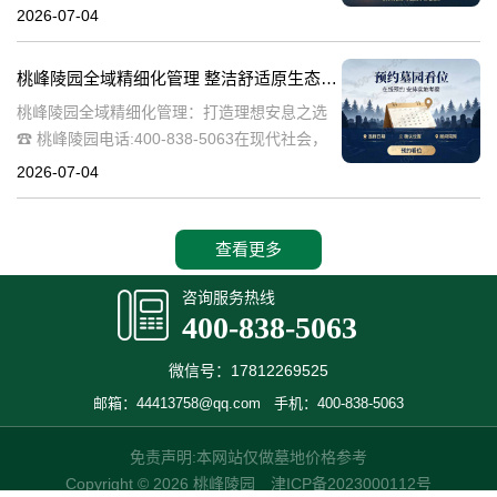
桃峰陵园作为绿色殡葬的先行者，致力于构建
2026-07-04
生态、宁静的园区环境，其中抗逆绿植的精心
选择成为园区建设的关键一环。这些绿植不仅
桃峰陵园全域精细化管理 整洁舒适原生态园区：打造理想安息之选
桃峰陵园全域精细化管理：打造理想安息之选
☎ 桃峰陵园电话:400-838-5063在现代社会，
人们对死亡和安息地的看法正在发生变化。越
2026-07-04
来越多的人开始追求一个整洁舒适、环境优美
的安息之地，希望逝者能够
查看更多
咨询服务热线
400-838-5063
微信号：17812269525
邮箱：44413758@qq.com
手机：400-838-5063
免责声明:本网站仅做墓地价格参考
Copyright © 2026 桃峰陵园
津ICP备2023000112号