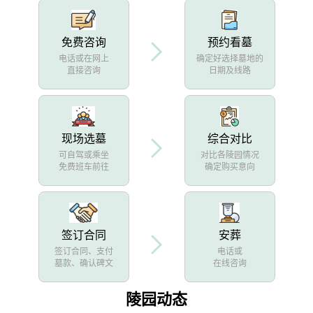
免费咨询
预约看墓
电话或在网上
确定好选择墓地的
直接咨询
日期及线路
现场选墓
综合对比
可自驾或乘坐
对比各陵园情况
免费班车前往
确定购买意向
签订合同
安葬
签订合同、支付
电话或
墓款、确认碑文
在线咨询
陵园动态