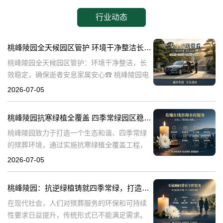
行业动态
桃峰陵园全天候园区管护 环境干净整洁长效稳定，确保逝者安息家属安心
桃峰陵园全天候园区管护：环境干净整洁，长
效稳定，确保逝者安息家属安心☎ 桃峰陵园电
话:400-838-5063在生命的终点，我们最希望的
2026-07-05
是逝者能够得到安息，而家属则能够得到心灵
的慰藉。桃峰陵园作为一
桃峰陵园抗寒绿植全覆盖 四季常绿园区稳定美观：打造生态和谐殡葬环境
桃峰陵园致力于打造一个生态和谐、四季常绿
的殡葬环境，通过实施抗寒绿植全覆盖工程，
不仅提升了园区的美观度，也确保了园区的稳
2026-07-05
定性。本文将探讨桃峰陵园在实现这一目标过
程中可能遇到的问题，并围绕这些问题构建内
桃峰陵园：抗逆绿植铸就四季常绿，打造生态绿色殡葬典范
在现代社会，人们对殡葬服务的环保和可持续
性要求日益提升，传统形式已不能满足需求。