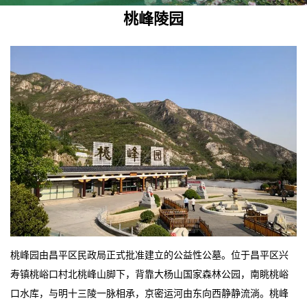
桃峰陵园
桃峰园由昌平区民政局正式批准建立的公益性公墓。位于昌平区兴
寿镇桃峪口村北桃峰山脚下，背靠大杨山国家森林公园，南眺桃峪
口水库，与明十三陵一脉相承，京密运河由东向西静静流淌。桃峰