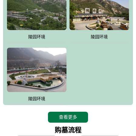
寿苑尽展大家风范，名人在这里志铭，艺术在这里升华，军魂苑铭
刻着军人不朽的丰功伟绩，记载着将士辉煌的戎马生涯，尽显人生
个性;吉祥苑一派福禄祥和，长眠者在这里演绎着生命的永恒和再现;
如意苑尽现了逝者的宿愿和亲人们绵绵哀情及无尽孝意...
。
陵园环境
陵园环境
桃峰园热衷于慈善公益事业，是昌平区慈善协会团体会员单位，将
为抗日和解放战争期间流血牺牲的烈士新建一座革命烈士陵园，无
偿建墓立碑。建成后的烈士陵园将成为昌平区党员及各所学校的爱
国主义教育基地。
陵园环境
查看更多
购墓流程