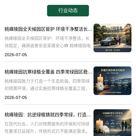
行业动态
桃峰陵园全天候园区管护 环境干净整洁长效稳定，确保逝者安息家属安心
桃峰陵园全天候园区管护：环境干净整洁，长
效稳定，确保逝者安息家属安心☎ 桃峰陵园电
话:400-838-5063在生命的终点，我们最希望的
2026-07-05
是逝者能够得到安息，而家属则能够得到心灵
的慰藉。桃峰陵园作为一
桃峰陵园抗寒绿植全覆盖 四季常绿园区稳定美观：打造生态和谐殡葬环境
桃峰陵园致力于打造一个生态和谐、四季常绿
的殡葬环境，通过实施抗寒绿植全覆盖工程，
不仅提升了园区的美观度，也确保了园区的稳
2026-07-05
定性。本文将探讨桃峰陵园在实现这一目标过
程中可能遇到的问题，并围绕这些问题构建内
桃峰陵园：抗逆绿植铸就四季常绿，打造生态绿色殡葬典范
在现代社会，人们对殡葬服务的环保和可持续
性要求日益提升，传统形式已不能满足需求。