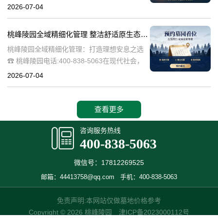
桃峰陵园作为绿色殡葬的先行者，致力于构建
2026-07-04
生态、宁静的园区环境，其中抗逆绿植的精心
选择成为园区建设的关键一环。这些绿植不仅
桃峰陵园全域精细化管理 整洁舒适原生态园区：打造理想安息之选
桃峰陵园全域精细化管理：打造理想安息之选
☎ 桃峰陵园电话:400-838-5063在现代社会，
人们对死亡和安息地的看法正在发生变化。越
2026-07-04
来越多的人开始追求一个整洁舒适、环境优美
的安息之地，希望逝者能够
查看更多
咨询服务热线
400-838-5063
微信号：17812269525
邮箱：44413758@qq.com
手机：400-838-5063
免责声明:本网站仅做墓地价格参考
Copyright © 2026 桃峰陵园
津ICP备2023000112号