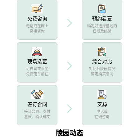
免费咨询
预约看墓
电话或在网上
确定好选择墓地的
直接咨询
日期及线路
现场选墓
综合对比
可自驾或乘坐
对比各陵园情况
免费班车前往
确定购买意向
签订合同
安葬
签订合同、支付
电话或
墓款、确认碑文
在线咨询
陵园动态