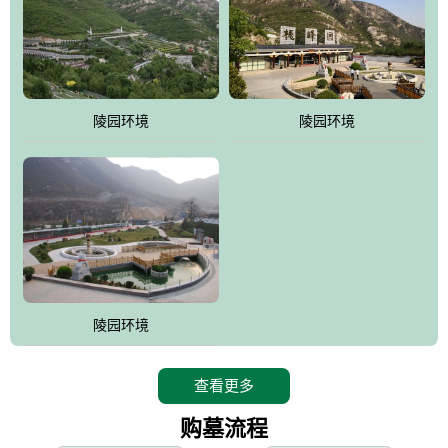
寿苑尽展大家风范，名人在这里志铭，艺术在这里升华，军魂苑铭
刻着军人不朽的丰功伟绩，记载着将士辉煌的戎马生涯，尽显人生
个性;吉祥苑一派福禄祥和，长眠者在这里演绎着生命的永恒和再现;
如意苑尽现了逝者的宿愿和亲人们绵绵哀情及无尽孝意...
。
陵园环境
陵园环境
桃峰园热衷于慈善公益事业，是昌平区慈善协会团体会员单位，将
为抗日和解放战争期间流血牺牲的烈士新建一座革命烈士陵园，无
偿建墓立碑。建成后的烈士陵园将成为昌平区党员及各所学校的爱
国主义教育基地。
陵园环境
查看更多
购墓流程