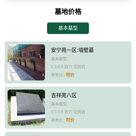
墓地价格
基本墓型
安宁苑一区:墙壁墓
基本墓型
0.3-0.8 双穴 花岗岩
时价
参考价：
吉祥苑八区
基本墓型
0.3-0.8 双穴 花岗岩
时价
参考价：