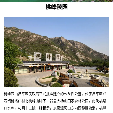
桃峰陵园
桃峰园由昌平区民政局正式批准建立的公益性公墓。位于昌平区兴
寿镇桃峪口村北桃峰山脚下，背靠大杨山国家森林公园，南眺桃峪
口水库，与明十三陵一脉相承，京密运河由东向西静静流淌。桃峰