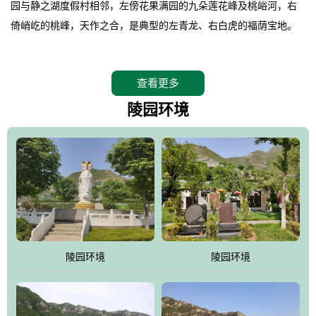
园与静之湖度假村相邻，左傍花果满园的九朵莲花峰及桃峪河，右
倚峭屹的桃峰，天作之合，是典型的左青龙、右白虎的福荫宝地。
。
桃峰园在2008年4月26日特邀请德高望重的北京潭柘寺主持长道大
查看更多
师亲临园区指导，他认为“这里紧挨明十三陵，三面环山，坐北朝
南，地形极佳，地理位置得天独厚。”并感叹的说出了桃峰陵园是“人
陵园环境
生后花园，子孙福荫地”。
。
相传观音菩萨曾在九朵莲花峰上打坐品桃，并将桃核植于此谷，至
今这里的桃柿满园，故桃峰因此而得名。
。
桃峰园靠近京城，远离尘嚣，保持着相对原始的生态环境，飞鸟、
野兔、松鼠、山鸡随处可见，是人与自然和谐共处的佳境，是安息
陵园环境
陵园环境
逝者、感悟生命的圣地。
。
江河大地存忠骨，哀歌悲泪悼英灵。墓区依山就势，排列井然。福