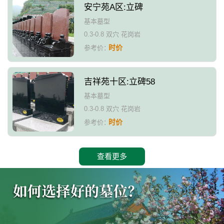
安宁苑A区:立碑
基本墓型
0.3-0.8 双穴 花岗岩
时价
参考价：
吉祥苑十区:立碑58
基本墓型
0.3-0.8 双穴 花岗岩
时价
参考价：
查看更多