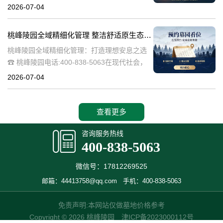
桃峰陵园作为绿色殡葬的先行者，致力于构建
2026-07-04
生态、宁静的园区环境，其中抗逆绿植的精心
选择成为园区建设的关键一环。这些绿植不仅
桃峰陵园全域精细化管理 整洁舒适原生态园区：打造理想安息之选
桃峰陵园全域精细化管理：打造理想安息之选
☎ 桃峰陵园电话:400-838-5063在现代社会，
人们对死亡和安息地的看法正在发生变化。越
2026-07-04
来越多的人开始追求一个整洁舒适、环境优美
的安息之地，希望逝者能够
查看更多
咨询服务热线
400-838-5063
微信号：17812269525
邮箱：44413758@qq.com
手机：400-838-5063
免责声明:本网站仅做墓地价格参考
Copyright © 2026 桃峰陵园
津ICP备2023000112号