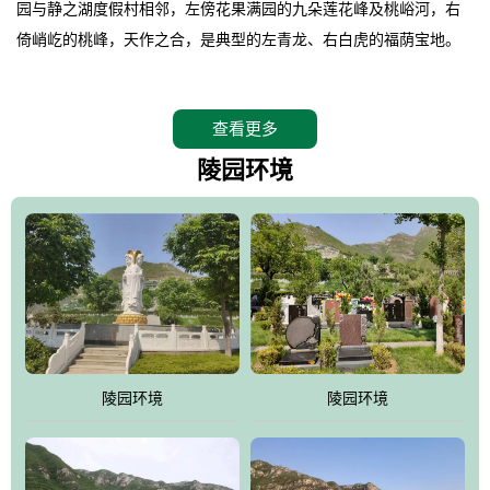
园与静之湖度假村相邻，左傍花果满园的九朵莲花峰及桃峪河，右
倚峭屹的桃峰，天作之合，是典型的左青龙、右白虎的福荫宝地。
。
桃峰园在2008年4月26日特邀请德高望重的北京潭柘寺主持长道大
查看更多
师亲临园区指导，他认为“这里紧挨明十三陵，三面环山，坐北朝
南，地形极佳，地理位置得天独厚。”并感叹的说出了桃峰陵园是“人
陵园环境
生后花园，子孙福荫地”。
。
相传观音菩萨曾在九朵莲花峰上打坐品桃，并将桃核植于此谷，至
今这里的桃柿满园，故桃峰因此而得名。
。
桃峰园靠近京城，远离尘嚣，保持着相对原始的生态环境，飞鸟、
野兔、松鼠、山鸡随处可见，是人与自然和谐共处的佳境，是安息
陵园环境
陵园环境
逝者、感悟生命的圣地。
。
江河大地存忠骨，哀歌悲泪悼英灵。墓区依山就势，排列井然。福