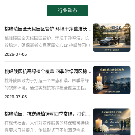
行业动态
桃峰陵园全天候园区管护 环境干净整洁长效稳定，确保逝者安息家属安心
桃峰陵园全天候园区管护：环境干净整洁，长
效稳定，确保逝者安息家属安心☎ 桃峰陵园电
话:400-838-5063在生命的终点，我们最希望的
2026-07-05
是逝者能够得到安息，而家属则能够得到心灵
的慰藉。桃峰陵园作为一
桃峰陵园抗寒绿植全覆盖 四季常绿园区稳定美观：打造生态和谐殡葬环境
桃峰陵园致力于打造一个生态和谐、四季常绿
的殡葬环境，通过实施抗寒绿植全覆盖工程，
不仅提升了园区的美观度，也确保了园区的稳
2026-07-05
定性。本文将探讨桃峰陵园在实现这一目标过
程中可能遇到的问题，并围绕这些问题构建内
桃峰陵园：抗逆绿植铸就四季常绿，打造生态绿色殡葬典范
在现代社会，人们对殡葬服务的环保和可持续
性要求日益提升，传统形式已不能满足需求。