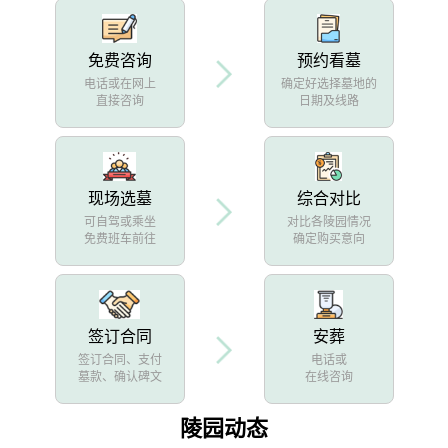
免费咨询
预约看墓
电话或在网上
确定好选择墓地的
直接咨询
日期及线路
现场选墓
综合对比
可自驾或乘坐
对比各陵园情况
免费班车前往
确定购买意向
签订合同
安葬
签订合同、支付
电话或
墓款、确认碑文
在线咨询
陵园动态