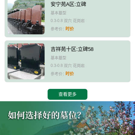
安宁苑A区:立碑
基本墓型
0.3-0.8 双穴 花岗岩
时价
参考价：
吉祥苑十区:立碑58
基本墓型
0.3-0.8 双穴 花岗岩
时价
参考价：
查看更多