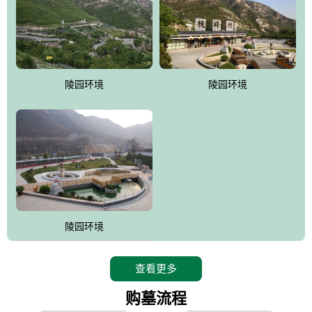
寿苑尽展大家风范，名人在这里志铭，艺术在这里升华，军魂苑铭
刻着军人不朽的丰功伟绩，记载着将士辉煌的戎马生涯，尽显人生
个性;吉祥苑一派福禄祥和，长眠者在这里演绎着生命的永恒和再现;
如意苑尽现了逝者的宿愿和亲人们绵绵哀情及无尽孝意...
。
陵园环境
陵园环境
桃峰园热衷于慈善公益事业，是昌平区慈善协会团体会员单位，将
为抗日和解放战争期间流血牺牲的烈士新建一座革命烈士陵园，无
偿建墓立碑。建成后的烈士陵园将成为昌平区党员及各所学校的爱
国主义教育基地。
陵园环境
查看更多
购墓流程