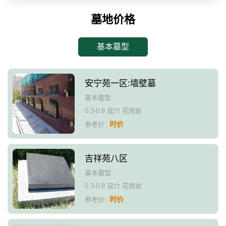
墓地价格
基本墓型
安宁苑一区:墙壁墓
基本墓型
0.3-0.8 双穴 花岗岩
时价
参考价：
吉祥苑八区
基本墓型
0.3-0.8 双穴 花岗岩
时价
参考价：