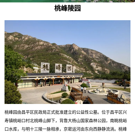
桃峰陵园
桃峰园由昌平区民政局正式批准建立的公益性公墓。位于昌平区兴
寿镇桃峪口村北桃峰山脚下，背靠大杨山国家森林公园，南眺桃峪
口水库，与明十三陵一脉相承，京密运河由东向西静静流淌。桃峰