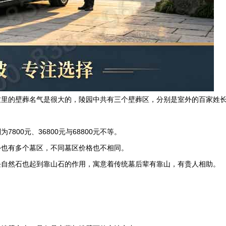
这里的壁葬名气是很大的，陵园中共有三个壁葬区，分别是室外的百家姓
别为
7800
元、
36800
元与
68800
元不等。
外也有多个墓区，不同墓区价格也不相同。
块自然石也起到靠山石的作用，寓意着传统墓后辈有靠山，有贵人相助。