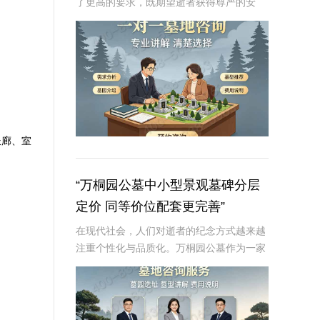
了更高的要求，既期望逝者获得尊严的安
息，也渴望生者能从中获得心灵的慰藉。金
山陵园作为国内知名的陵园品牌，始终致力
于提供高品质的墓碑及配套服务，以满足多
元化的客户需
长廊、室
“万桐园公墓中小型景观墓碑分层
定价 同等价位配套更完善”
在现代社会，人们对逝者的纪念方式越来越
注重个性化与品质化。万桐园公墓作为一家
专业的墓地服务提供商，针对不同客户的需
求，推出了中小型景观墓碑分层定价策略，
并且同等价位下配套服务更加完善，这一举
措不仅体现