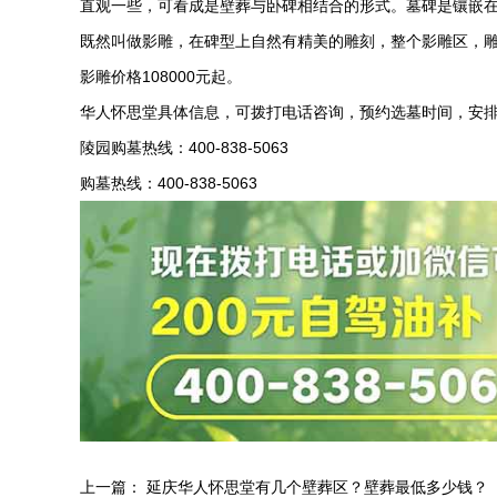
直观一些，可看成是壁葬与卧碑相结合的形式。墓碑是镶嵌
既然叫做影雕，在碑型上自然有精美的雕刻，整个影雕区，
影雕价格
108000
元起。
华人怀思堂具体信息，可拨打电话咨询，预约选墓时间，安
陵园购墓热线：
400-838-5063
购墓热线：400-838-5063
上一篇：
延庆华人怀思堂有几个壁葬区？壁葬最低多少钱？