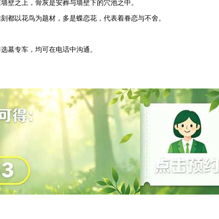
在墙壁之上，骨灰是安葬与墙壁下的穴池之中。
雕刻都以花鸟为题材，多是蝶恋花，代表着眷恋与不舍。
排选墓专车，均可在电话中沟通。