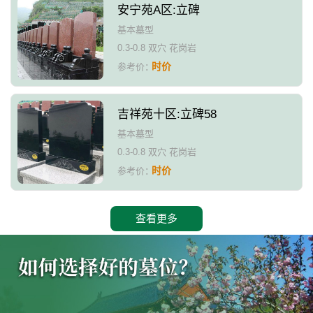
安宁苑A区:立碑
基本墓型
0.3-0.8 双穴 花岗岩
时价
参考价：
吉祥苑十区:立碑58
基本墓型
0.3-0.8 双穴 花岗岩
时价
参考价：
查看更多