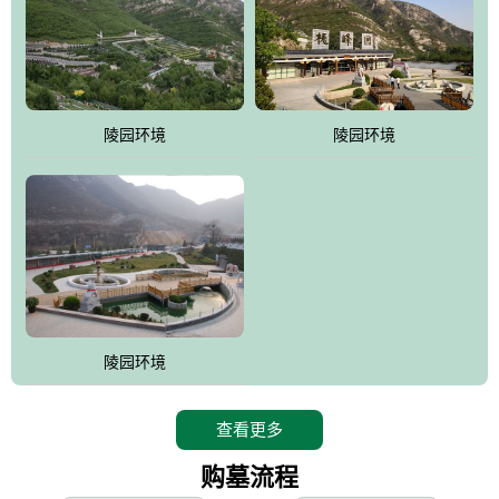
寿苑尽展大家风范，名人在这里志铭，艺术在这里升华，军魂苑铭
刻着军人不朽的丰功伟绩，记载着将士辉煌的戎马生涯，尽显人生
个性;吉祥苑一派福禄祥和，长眠者在这里演绎着生命的永恒和再现;
如意苑尽现了逝者的宿愿和亲人们绵绵哀情及无尽孝意...
。
陵园环境
陵园环境
桃峰园热衷于慈善公益事业，是昌平区慈善协会团体会员单位，将
为抗日和解放战争期间流血牺牲的烈士新建一座革命烈士陵园，无
偿建墓立碑。建成后的烈士陵园将成为昌平区党员及各所学校的爱
国主义教育基地。
陵园环境
查看更多
购墓流程