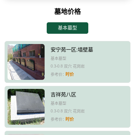
墓地价格
基本墓型
安宁苑一区:墙壁墓
基本墓型
0.3-0.8 双穴 花岗岩
时价
参考价：
吉祥苑八区
基本墓型
0.3-0.8 双穴 花岗岩
时价
参考价：