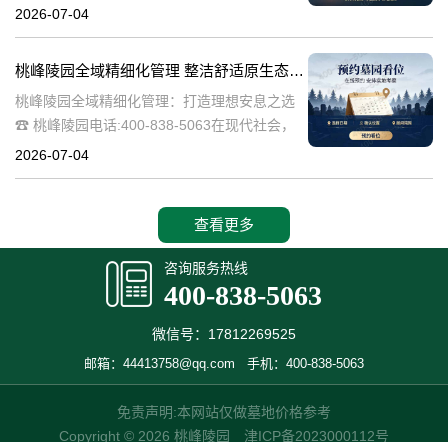
桃峰陵园作为绿色殡葬的先行者，致力于构建
2026-07-04
生态、宁静的园区环境，其中抗逆绿植的精心
选择成为园区建设的关键一环。这些绿植不仅
桃峰陵园全域精细化管理 整洁舒适原生态园区：打造理想安息之选
桃峰陵园全域精细化管理：打造理想安息之选
☎ 桃峰陵园电话:400-838-5063在现代社会，
人们对死亡和安息地的看法正在发生变化。越
2026-07-04
来越多的人开始追求一个整洁舒适、环境优美
的安息之地，希望逝者能够
查看更多
咨询服务热线
400-838-5063
微信号：17812269525
邮箱：44413758@qq.com
手机：400-838-5063
免责声明:本网站仅做墓地价格参考
Copyright © 2026 桃峰陵园
津ICP备2023000112号