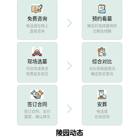
免费咨询
预约看墓
电话或在网上
确定好选择墓地的
直接咨询
日期及线路
现场选墓
综合对比
可自驾或乘坐
对比各陵园情况
免费班车前往
确定购买意向
签订合同
安葬
签订合同、支付
电话或
墓款、确认碑文
在线咨询
陵园动态