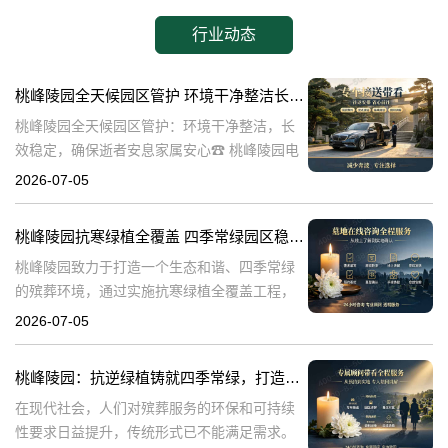
行业动态
桃峰陵园全天候园区管护 环境干净整洁长效稳定，确保逝者安息家属安心
桃峰陵园全天候园区管护：环境干净整洁，长
效稳定，确保逝者安息家属安心☎ 桃峰陵园电
话:400-838-5063在生命的终点，我们最希望的
2026-07-05
是逝者能够得到安息，而家属则能够得到心灵
的慰藉。桃峰陵园作为一
桃峰陵园抗寒绿植全覆盖 四季常绿园区稳定美观：打造生态和谐殡葬环境
桃峰陵园致力于打造一个生态和谐、四季常绿
的殡葬环境，通过实施抗寒绿植全覆盖工程，
不仅提升了园区的美观度，也确保了园区的稳
2026-07-05
定性。本文将探讨桃峰陵园在实现这一目标过
程中可能遇到的问题，并围绕这些问题构建内
桃峰陵园：抗逆绿植铸就四季常绿，打造生态绿色殡葬典范
在现代社会，人们对殡葬服务的环保和可持续
性要求日益提升，传统形式已不能满足需求。