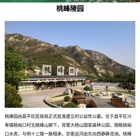
桃峰陵园
桃峰园由昌平区民政局正式批准建立的公益性公墓。位于昌平区兴
寿镇桃峪口村北桃峰山脚下，背靠大杨山国家森林公园，南眺桃峪
口水库，与明十三陵一脉相承，京密运河由东向西静静流淌。桃峰