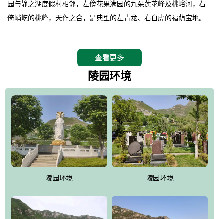
园与静之湖度假村相邻，左傍花果满园的九朵莲花峰及桃峪河，右
倚峭屹的桃峰，天作之合，是典型的左青龙、右白虎的福荫宝地。
。
桃峰园在2008年4月26日特邀请德高望重的北京潭柘寺主持长道大
查看更多
师亲临园区指导，他认为“这里紧挨明十三陵，三面环山，坐北朝
南，地形极佳，地理位置得天独厚。”并感叹的说出了桃峰陵园是“人
陵园环境
生后花园，子孙福荫地”。
。
相传观音菩萨曾在九朵莲花峰上打坐品桃，并将桃核植于此谷，至
今这里的桃柿满园，故桃峰因此而得名。
。
桃峰园靠近京城，远离尘嚣，保持着相对原始的生态环境，飞鸟、
野兔、松鼠、山鸡随处可见，是人与自然和谐共处的佳境，是安息
陵园环境
陵园环境
逝者、感悟生命的圣地。
。
江河大地存忠骨，哀歌悲泪悼英灵。墓区依山就势，排列井然。福