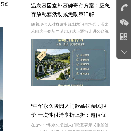
的身份
温泉墓园室外墓碑寄存方案：应急
存放配套活动减免政策详解
随着现代人对身后事规划意识的增强，温泉
墓园这一创新性墓园形式正逐渐走进公众视
野。温泉墓园不仅营造了宁静祥和的环境氛
围，更通过一系列贴心设施，如室外墓碑寄
存区、应急遗体临时存放服务等，为家属提
供极大便利
“中华永久陵园入门款墓碑亲民报
价 一次性付清享折上折：超值优
惠与便捷选择的完美结合”
在探讨中华永久陵园入门款墓碑亲民报价这