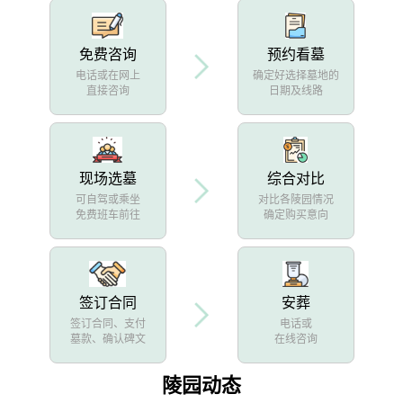
免费咨询
预约看墓
电话或在网上
确定好选择墓地的
直接咨询
日期及线路
现场选墓
综合对比
可自驾或乘坐
对比各陵园情况
免费班车前往
确定购买意向
签订合同
安葬
签订合同、支付
电话或
墓款、确认碑文
在线咨询
陵园动态