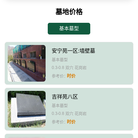
墓地价格
基本墓型
安宁苑一区:墙壁墓
基本墓型
0.3-0.8 双穴 花岗岩
时价
参考价：
吉祥苑八区
基本墓型
0.3-0.8 双穴 花岗岩
时价
参考价：