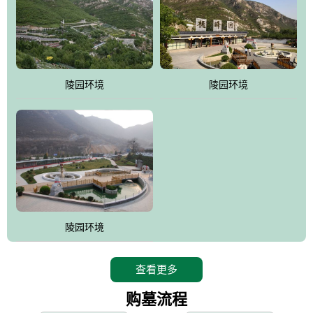
寿苑尽展大家风范，名人在这里志铭，艺术在这里升华，军魂苑铭
刻着军人不朽的丰功伟绩，记载着将士辉煌的戎马生涯，尽显人生
个性;吉祥苑一派福禄祥和，长眠者在这里演绎着生命的永恒和再现;
如意苑尽现了逝者的宿愿和亲人们绵绵哀情及无尽孝意...
。
陵园环境
陵园环境
桃峰园热衷于慈善公益事业，是昌平区慈善协会团体会员单位，将
为抗日和解放战争期间流血牺牲的烈士新建一座革命烈士陵园，无
偿建墓立碑。建成后的烈士陵园将成为昌平区党员及各所学校的爱
国主义教育基地。
陵园环境
查看更多
购墓流程