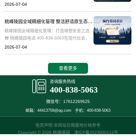
桃峰陵园作为绿色殡葬的先行者，致力于构建
2026-07-04
生态、宁静的园区环境，其中抗逆绿植的精心
选择成为园区建设的关键一环。这些绿植不仅
桃峰陵园全域精细化管理 整洁舒适原生态园区：打造理想安息之选
桃峰陵园全域精细化管理：打造理想安息之选
☎ 桃峰陵园电话:400-838-5063在现代社会，
人们对死亡和安息地的看法正在发生变化。越
2026-07-04
来越多的人开始追求一个整洁舒适、环境优美
的安息之地，希望逝者能够
查看更多
咨询服务热线
400-838-5063
微信号：17812269525
邮箱：44413758@qq.com
手机：400-838-5063
免责声明:本网站仅做墓地价格参考
Copyright © 2026 桃峰陵园
津ICP备2023000112号