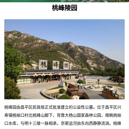
桃峰陵园
桃峰园由昌平区民政局正式批准建立的公益性公墓。位于昌平区兴
寿镇桃峪口村北桃峰山脚下，背靠大杨山国家森林公园，南眺桃峪
口水库，与明十三陵一脉相承，京密运河由东向西静静流淌。桃峰