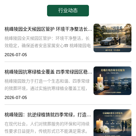
行业动态
桃峰陵园全天候园区管护 环境干净整洁长效稳定，确保逝者安息家属安心
桃峰陵园全天候园区管护：环境干净整洁，长
效稳定，确保逝者安息家属安心☎ 桃峰陵园电
话:400-838-5063在生命的终点，我们最希望的
2026-07-05
是逝者能够得到安息，而家属则能够得到心灵
的慰藉。桃峰陵园作为一
桃峰陵园抗寒绿植全覆盖 四季常绿园区稳定美观：打造生态和谐殡葬环境
桃峰陵园致力于打造一个生态和谐、四季常绿
的殡葬环境，通过实施抗寒绿植全覆盖工程，
不仅提升了园区的美观度，也确保了园区的稳
2026-07-05
定性。本文将探讨桃峰陵园在实现这一目标过
程中可能遇到的问题，并围绕这些问题构建内
桃峰陵园：抗逆绿植铸就四季常绿，打造生态绿色殡葬典范
在现代社会，人们对殡葬服务的环保和可持续
性要求日益提升，传统形式已不能满足需求。