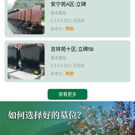
安宁苑A区:立碑
基本墓型
0.3-0.8 双穴 花岗岩
时价
参考价：
吉祥苑十区:立碑58
基本墓型
0.3-0.8 双穴 花岗岩
时价
参考价：
查看更多