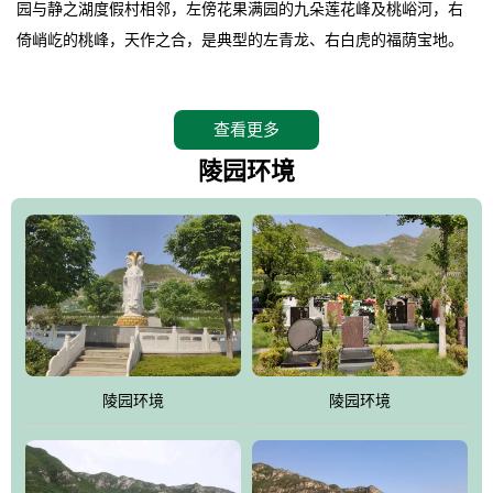
园与静之湖度假村相邻，左傍花果满园的九朵莲花峰及桃峪河，右
倚峭屹的桃峰，天作之合，是典型的左青龙、右白虎的福荫宝地。
。
桃峰园在2008年4月26日特邀请德高望重的北京潭柘寺主持长道大
查看更多
师亲临园区指导，他认为“这里紧挨明十三陵，三面环山，坐北朝
南，地形极佳，地理位置得天独厚。”并感叹的说出了桃峰陵园是“人
陵园环境
生后花园，子孙福荫地”。
。
相传观音菩萨曾在九朵莲花峰上打坐品桃，并将桃核植于此谷，至
今这里的桃柿满园，故桃峰因此而得名。
。
桃峰园靠近京城，远离尘嚣，保持着相对原始的生态环境，飞鸟、
野兔、松鼠、山鸡随处可见，是人与自然和谐共处的佳境，是安息
陵园环境
陵园环境
逝者、感悟生命的圣地。
。
江河大地存忠骨，哀歌悲泪悼英灵。墓区依山就势，排列井然。福