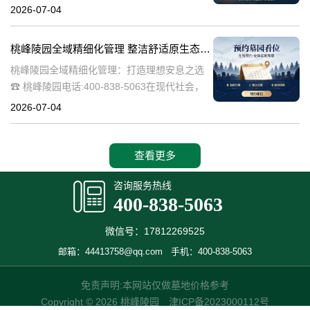
桃峰陵园作为绿色殡葬的先行者，致力于构建
2026-07-04
生态、宁静的园区环境，其中抗逆绿植的精心
选择成为园区建设的关键一环。这些绿植不仅
桃峰陵园全域精细化管理 整洁舒适原生态园区：打造理想安息之选
桃峰陵园全域精细化管理：打造理想安息之选
☎ 桃峰陵园电话:400-838-5063在现代社会，
人们对死亡和安息地的看法正在发生变化。越
2026-07-04
来越多的人开始追求一个整洁舒适、环境优美
的安息之地，希望逝者能够
查看更多
咨询服务热线
400-838-5063
微信号：17812269525
邮箱：44413758@qq.com
手机：400-838-5063
免责声明:本网站仅做墓地价格参考
Copyright © 2026 桃峰陵园
津ICP备2023000112号