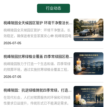
行业动态
桃峰陵园全天候园区管护 环境干净整洁长效稳定，确保逝者安息家属安心
桃峰陵园全天候园区管护：环境干净整洁，长
效稳定，确保逝者安息家属安心☎ 桃峰陵园电
话:400-838-5063在生命的终点，我们最希望的
2026-07-05
是逝者能够得到安息，而家属则能够得到心灵
的慰藉。桃峰陵园作为一
桃峰陵园抗寒绿植全覆盖 四季常绿园区稳定美观：打造生态和谐殡葬环境
桃峰陵园致力于打造一个生态和谐、四季常绿
的殡葬环境，通过实施抗寒绿植全覆盖工程，
不仅提升了园区的美观度，也确保了园区的稳
2026-07-05
定性。本文将探讨桃峰陵园在实现这一目标过
程中可能遇到的问题，并围绕这些问题构建内
桃峰陵园：抗逆绿植铸就四季常绿，打造生态绿色殡葬典范
在现代社会，人们对殡葬服务的环保和可持续
性要求日益提升，传统形式已不能满足需求。