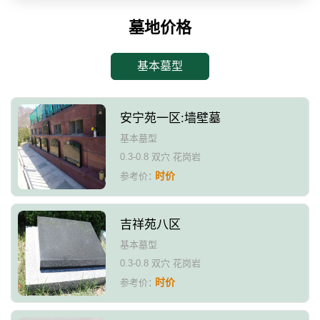
墓地价格
基本墓型
安宁苑一区:墙壁墓
基本墓型
0.3-0.8 双穴 花岗岩
时价
参考价：
吉祥苑八区
基本墓型
0.3-0.8 双穴 花岗岩
时价
参考价：