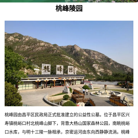
桃峰陵园
桃峰园由昌平区民政局正式批准建立的公益性公墓。位于昌平区兴
寿镇桃峪口村北桃峰山脚下，背靠大杨山国家森林公园，南眺桃峪
口水库，与明十三陵一脉相承，京密运河由东向西静静流淌。桃峰