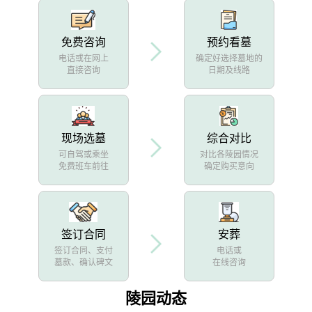
免费咨询
预约看墓
电话或在网上
确定好选择墓地的
直接咨询
日期及线路
现场选墓
综合对比
可自驾或乘坐
对比各陵园情况
免费班车前往
确定购买意向
签订合同
安葬
签订合同、支付
电话或
墓款、确认碑文
在线咨询
陵园动态