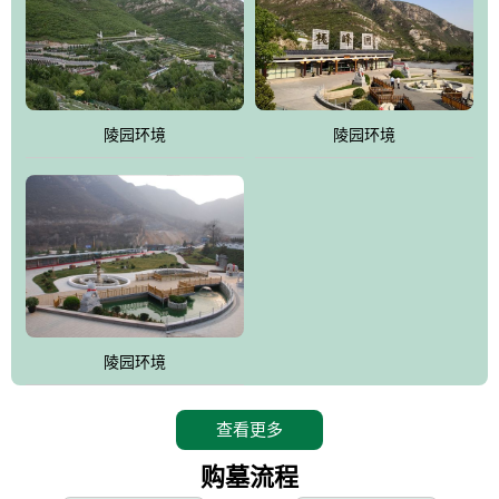
寿苑尽展大家风范，名人在这里志铭，艺术在这里升华，军魂苑铭
刻着军人不朽的丰功伟绩，记载着将士辉煌的戎马生涯，尽显人生
个性;吉祥苑一派福禄祥和，长眠者在这里演绎着生命的永恒和再现;
如意苑尽现了逝者的宿愿和亲人们绵绵哀情及无尽孝意...
。
陵园环境
陵园环境
桃峰园热衷于慈善公益事业，是昌平区慈善协会团体会员单位，将
为抗日和解放战争期间流血牺牲的烈士新建一座革命烈士陵园，无
偿建墓立碑。建成后的烈士陵园将成为昌平区党员及各所学校的爱
国主义教育基地。
陵园环境
查看更多
购墓流程