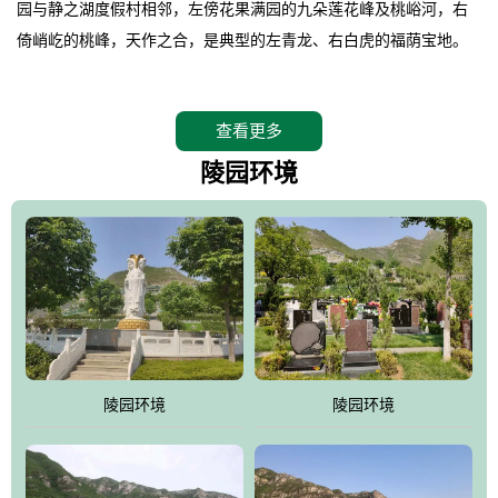
园与静之湖度假村相邻，左傍花果满园的九朵莲花峰及桃峪河，右
倚峭屹的桃峰，天作之合，是典型的左青龙、右白虎的福荫宝地。
。
桃峰园在2008年4月26日特邀请德高望重的北京潭柘寺主持长道大
查看更多
师亲临园区指导，他认为“这里紧挨明十三陵，三面环山，坐北朝
南，地形极佳，地理位置得天独厚。”并感叹的说出了桃峰陵园是“人
陵园环境
生后花园，子孙福荫地”。
。
相传观音菩萨曾在九朵莲花峰上打坐品桃，并将桃核植于此谷，至
今这里的桃柿满园，故桃峰因此而得名。
。
桃峰园靠近京城，远离尘嚣，保持着相对原始的生态环境，飞鸟、
野兔、松鼠、山鸡随处可见，是人与自然和谐共处的佳境，是安息
陵园环境
陵园环境
逝者、感悟生命的圣地。
。
江河大地存忠骨，哀歌悲泪悼英灵。墓区依山就势，排列井然。福