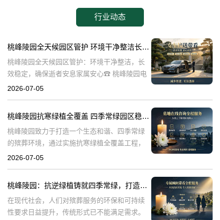
行业动态
桃峰陵园全天候园区管护 环境干净整洁长效稳定，确保逝者安息家属安心
桃峰陵园全天候园区管护：环境干净整洁，长
效稳定，确保逝者安息家属安心☎ 桃峰陵园电
话:400-838-5063在生命的终点，我们最希望的
2026-07-05
是逝者能够得到安息，而家属则能够得到心灵
的慰藉。桃峰陵园作为一
桃峰陵园抗寒绿植全覆盖 四季常绿园区稳定美观：打造生态和谐殡葬环境
桃峰陵园致力于打造一个生态和谐、四季常绿
的殡葬环境，通过实施抗寒绿植全覆盖工程，
不仅提升了园区的美观度，也确保了园区的稳
2026-07-05
定性。本文将探讨桃峰陵园在实现这一目标过
程中可能遇到的问题，并围绕这些问题构建内
桃峰陵园：抗逆绿植铸就四季常绿，打造生态绿色殡葬典范
在现代社会，人们对殡葬服务的环保和可持续
性要求日益提升，传统形式已不能满足需求。