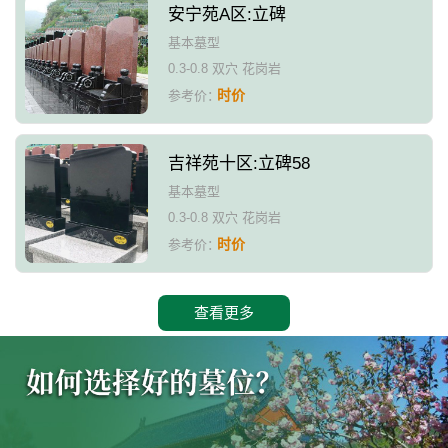
安宁苑A区:立碑
基本墓型
0.3-0.8 双穴 花岗岩
时价
参考价：
吉祥苑十区:立碑58
基本墓型
0.3-0.8 双穴 花岗岩
时价
参考价：
查看更多