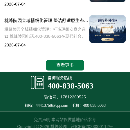
桃峰陵园作为绿色殡葬的先行者，致力于构建
2026-07-04
生态、宁静的园区环境，其中抗逆绿植的精心
选择成为园区建设的关键一环。这些绿植不仅
桃峰陵园全域精细化管理 整洁舒适原生态园区：打造理想安息之选
桃峰陵园全域精细化管理：打造理想安息之选
☎ 桃峰陵园电话:400-838-5063在现代社会，
人们对死亡和安息地的看法正在发生变化。越
2026-07-04
来越多的人开始追求一个整洁舒适、环境优美
的安息之地，希望逝者能够
查看更多
咨询服务热线
400-838-5063
微信号：17812269525
邮箱：44413758@qq.com
手机：400-838-5063
免责声明:本网站仅做墓地价格参考
Copyright © 2026 桃峰陵园
津ICP备2023000112号