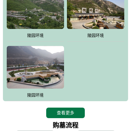
寿苑尽展大家风范，名人在这里志铭，艺术在这里升华，军魂苑铭
刻着军人不朽的丰功伟绩，记载着将士辉煌的戎马生涯，尽显人生
个性;吉祥苑一派福禄祥和，长眠者在这里演绎着生命的永恒和再现;
如意苑尽现了逝者的宿愿和亲人们绵绵哀情及无尽孝意...
。
陵园环境
陵园环境
桃峰园热衷于慈善公益事业，是昌平区慈善协会团体会员单位，将
为抗日和解放战争期间流血牺牲的烈士新建一座革命烈士陵园，无
偿建墓立碑。建成后的烈士陵园将成为昌平区党员及各所学校的爱
国主义教育基地。
陵园环境
查看更多
购墓流程