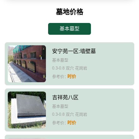
墓地价格
基本墓型
安宁苑一区:墙壁墓
基本墓型
0.3-0.8 双穴 花岗岩
时价
参考价：
吉祥苑八区
基本墓型
0.3-0.8 双穴 花岗岩
时价
参考价：