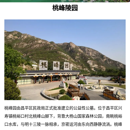
桃峰陵园
桃峰园由昌平区民政局正式批准建立的公益性公墓。位于昌平区兴
寿镇桃峪口村北桃峰山脚下，背靠大杨山国家森林公园，南眺桃峪
口水库，与明十三陵一脉相承，京密运河由东向西静静流淌。桃峰