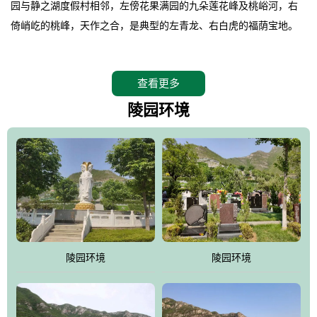
园与静之湖度假村相邻，左傍花果满园的九朵莲花峰及桃峪河，右
倚峭屹的桃峰，天作之合，是典型的左青龙、右白虎的福荫宝地。
。
桃峰园在2008年4月26日特邀请德高望重的北京潭柘寺主持长道大
查看更多
师亲临园区指导，他认为“这里紧挨明十三陵，三面环山，坐北朝
南，地形极佳，地理位置得天独厚。”并感叹的说出了桃峰陵园是“人
陵园环境
生后花园，子孙福荫地”。
。
相传观音菩萨曾在九朵莲花峰上打坐品桃，并将桃核植于此谷，至
今这里的桃柿满园，故桃峰因此而得名。
。
桃峰园靠近京城，远离尘嚣，保持着相对原始的生态环境，飞鸟、
野兔、松鼠、山鸡随处可见，是人与自然和谐共处的佳境，是安息
陵园环境
陵园环境
逝者、感悟生命的圣地。
。
江河大地存忠骨，哀歌悲泪悼英灵。墓区依山就势，排列井然。福