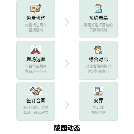
免费咨询
预约看墓
电话或在网上
确定好选择墓地的
直接咨询
日期及线路
现场选墓
综合对比
可自驾或乘坐
对比各陵园情况
免费班车前往
确定购买意向
签订合同
安葬
签订合同、支付
电话或
墓款、确认碑文
在线咨询
陵园动态