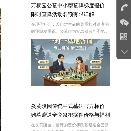
万桐园公墓中小型墓碑梯度报价
限时直降活动名额有限详解
在现代社会，人们对生命的尊重和对逝者的
缅怀愈发重视。公墓作为安息逝者的圣地，
其墓碑的选择不仅是对逝者的纪念，也是生
者情感的寄托。万桐园公墓作为一家知名的
大型公墓，一直致力于提供高品质、个性化
的墓碑服务
炎黄陵园传统中式墓碑官方标价
购墓赠送全套祭祀摆件价格与福利
深度解析
在炎黄陵园，墓碑的定价和购墓赠送全套祭