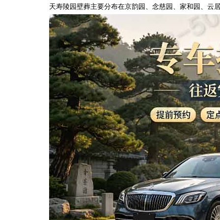
天寿陵园壁葬主要分布在京韵园、念慈园、家和园、云居园等