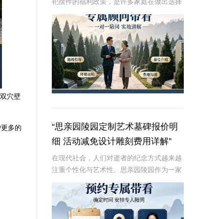
祀摆件的福利政策，是许多家庭在做出选择
时的重要考虑因素。本文将从专业角度深入
解析这些内容，为读者提供有价值、信息丰
富的信息。☎ 炎黄陵园电话:400-838-50
是双穴壁
“思亲园陵园定制艺术墓碑报价明
户更多的
细 活动减免设计雕刻费用详解”
在现代社会，人们对逝者的纪念方式越来越
注重个性化与艺术性。思亲园陵园作为一家
专业的陵园服务提供商，推出了定制艺术墓
碑服务，以满足客户对逝者的特殊纪念需
求。本文将详细介绍思亲园陵园定制艺术墓
碑的报价明细